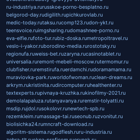
ru-industriya.ru
russkoe-porno-besplatno.ru
belgorod-day.ru
digilith.ru
pichkurovlab.ru
medic-today.ru
taksu.ru
comp123.ru
don-ykt.ru
teensvoice.ru
imgsharing.ru
domashnee-porno.ru
eva-elfie.ru
foto-tur.ru
biz-doska.ru
metropoltravel.ru
veslo-i-yakor.ru
borodino-media.ru
rostotsky.ru
regionufa.ru
weiss-bet.ru
zaryna.ru
casinotablet.ru
universalia.ru
remont-mebeli-moscow.ru
termomur.ru
clubfisher.ru
remstirufa.ru
erdamchi.ru
doramamama.ru
muraviovka-park.ru
worldofwoman.ru
clean-dreams.ru
arkrym.ru
kristinita.ru
dircomputer.ru
healthenter.ru
textexperts.ru
pivnaya-kruzhka.ru
kinofilmy-2021.ru
demolalapaluza.ru
tanyavanya.ru
remstir-tolyatti.ru
msdip.ru
jdol.ru
sokolovr.ru
newtech-spb.ru
rezemkleim.ru
massage-tai.ru
seonub.ru
zvonitut.ru
biolisichka24.ru
mncraft-download.ru
algoritm-sistema.ru
godflesh.ru
ru-industria.ru
zebra-tlt.ru
okna-proficom.ru
erynok.ru