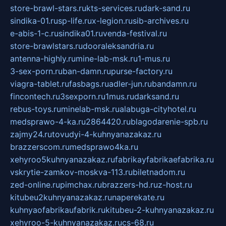
store-brawl-stars.ru
kts-services.ru
dark-sand.ru
sindika-01.ru
sp-life.ru
x-legion.ru
sib-archives.ru
e-abis-1-c.ru
sindika01.ru
venda-festival.ru
store-brawlstars.ru
dooraleksandria.ru
antenna-highly.ru
mine-lab-msk.ru
1-mus.ru
3-sex-porn.ru
ban-damn.ru
purse-factory.ru
viagra-tablet.ru
fasbags.ru
adler-jun.ru
bandamn.ru
fincontech.ru
3sexporn.ru
1mus.ru
darksand.ru
rebus-toys.ru
minelab-msk.ru
alabuga-cityhotel.ru
medsprawo-4-ka.ru
2864420.ru
blagodarenie-spb.ru
zajmy24.ru
tovudyi-4-kuhnyanazakaz.ru
brazzerscom.ru
medsprawo4ka.ru
xehyroo5kuhnyanazakaz.ru
fabrikayfabrikaefabrika.ru
vskrytie-zamkov-moskva-113.ru
biletnadom.ru
zed-online.ru
pimchax.ru
brazzers-hd.ru
z-host.ru
kitubeu2kuhnyanazakaz.ru
naperekate.ru
kuhnyaofabrikaufabrik.ru
kitubeu-2-kuhnyanazakaz.ru
xehyroo-5-kuhnyanazakaz.ru
cs-68.ru