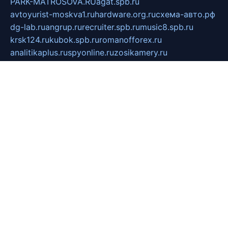
PARK-MATROSOVA.RU
agat.spb.ru
avtoyurist-moskva1.ru
hardware.org.ru
схема-авто.рф
dg-lab.ru
angrup.ru
recruiter.spb.ru
music8.spb.ru
krsk124.ru
kubok.spb.ru
romanofforex.ru
analitikaplus.ru
spyonline.ru
zosikamery.ru
sloboda-ural.pp.ru
AUTO-COM.SU
hohota.net
alimy.ru
online-z.com
aromat-vostoka.ru
otdelkaexp.ru
mobilvest.ru
bbd.net.ru
mebelshop.msk.ru
smp-forum.ru
bastion-td.ru
kosmoscreative.ru
avrmotors.ru
art-galadesign.ru
tiffany-c.ru
ecostep-samara.ru
d-p.spb.ru
галактика73.рф
sko.com.ru
davitamebel-spb.ru
fotsis.ru
tesiaes.ru
kokoroyari.spb.ru
blesna-kazan.ru
mossilver.ru
lenderoq.ru
sergeydobrin.ru
tochkazvuka.msk.ru
people-of-art.ru
bezzubova.ru
clubtibet.ru
orior-aks.ru
dynamoauto.ru
szk-favorit.ru
carlines.ru
flatnsk.ru
kingbolenskaner.ru
alex-motor.ru
astroline.net.ru
act1.spb.ru
polyglot.com.ru
gidlipetsk.ru
ooo-driada.ru