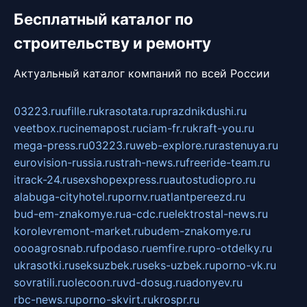
Бесплатный каталог по
строительству и ремонту
Актуальный каталог компаний по всей России
03223.ru
ufille.ru
krasotata.ru
prazdnikdushi.ru
veetbox.ru
cinemapost.ru
ciam-fr.ru
kraft-you.ru
mega-press.ru
03223.ru
web-explore.ru
rastenuya.ru
eurovision-russia.ru
strah-news.ru
freeride-team.ru
itrack-24.ru
sexshopexpress.ru
autostudiopro.ru
alabuga-cityhotel.ru
pornv.ru
atlantpereezd.ru
bud-em-znakomye.ru
a-cdc.ru
elektrostal-news.ru
korolevremont-market.ru
budem-znakomye.ru
oooagrosnab.ru
fpodaso.ru
emfire.ru
pro-otdelky.ru
ukrasotki.ru
seksuzbek.ru
seks-uzbek.ru
porno-vk.ru
sovratili.ru
olecoon.ru
vd-dosug.ru
adonyev.ru
rbc-news.ru
porno-skvirt.ru
krospr.ru