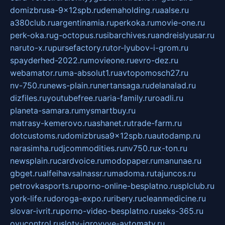
domizbrusa-9x12spb.ru
demaholding.ru
aalse.ru
a380club.ru
argentinamia.ru
perkoka.ru
movie-one.ru
perk-oka.ru
g-octopus.ru
sibarchives.ru
andreislyusar.ru
naruto-x.ru
pursefactory.ru
tor-lyubov-i-grom.ru
spayderhed-2022.ru
movieone.ru
evro-dez.ru
webamator.ru
ma-absolut1.ru
avtopomosch27.ru
nv-750.ru
news-plain.ru
nertansaga.ru
delanalad.ru
dizfiles.ru
youtubefree.ru
aria-family.ru
roadli.ru
planeta-samara.ru
mysmartbuy.ru
matrasy-kemerovo.ru
ashanet.ru
trade-farm.ru
dotcustoms.ru
domizbrusa9x12spb.ru
autodamp.ru
narasimha.ru
djcommodities.ru
nv750.ru
x-ton.ru
newsplain.ru
cardvoice.ru
modopaper.ru
manunae.ru
gbget.ru
alfeihavsalnassr.ru
madoma.ru
tajuncos.ru
petrovkasports.ru
porno-online-besplatno.ru
splclub.ru
york-life.ru
doroga-expo.ru
ribery.ru
cleanmedicine.ru
slovar-ivrit.ru
porno-video-besplatno.ru
seks-365.ru
ovucontrol.ru
sloty-igrovyye-avtomaty.ru