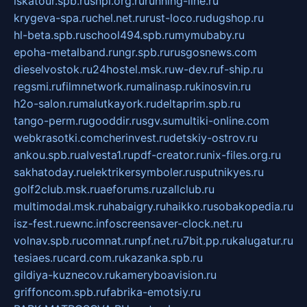
iskatour.spb.ru
snpi.org.ru
running-line.ru
krygeva-spa.ru
chel.net.ru
rust-loco.ru
dugshop.ru
hl-beta.spb.ru
school494.spb.ru
mymubaby.ru
epoha-metalband.ru
ngr.spb.ru
rusgosnews.com
dieselvostok.ru
24hostel.msk.ru
w-dev.ru
f-ship.ru
regsmi.ru
filmnetwork.ru
malinasp.ru
kinosvin.ru
h2o-salon.ru
malutkayork.ru
deltaprim.spb.ru
tango-perm.ru
gooddir.ru
sgv.su
multiki-online.com
webkrasotki.com
cherinvest.ru
detskiy-ostrov.ru
ankou.spb.ru
alvesta1.ru
pdf-creator.ru
nix-files.org.ru
sakhatoday.ru
elektrikersymboler.ru
sputnikyes.ru
golf2club.msk.ru
aeforums.ru
zallclub.ru
multimodal.msk.ru
habaigry.ru
haikko.ru
sobakopedia.ru
isz-fest.ru
ewnc.info
screensaver-clock.net.ru
volnav.spb.ru
comnat.ru
npf.net.ru
7bit.pp.ru
kalugatur.ru
tesiaes.ru
card.com.ru
kazanka.spb.ru
gildiya-kuznecov.ru
kameryboavision.ru
griffoncom.spb.ru
fabrika-emotsiy.ru