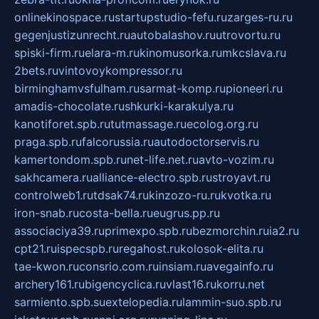
onlinekinospace.ru
startupstudio-fefu.ru
zarges-ru.ru
gegenjustizunrecht.ru
autobalashov.ru
utrovortu.ru
spiski-firm.ru
elara-m.ru
kinomusorka.ru
mkcslava.ru
2bets.ru
vintovoykompressor.ru
birminghamvsfulham.ru
sarmat-komp.ru
pioneeri.ru
amadis-chocolate.ru
shkurki-karakulya.ru
kanotiforet.spb.ru
tutmassage.ru
ecolog.org.ru
praga.spb.ru
falcorussia.ru
autodoctorservis.ru
kamertondom.spb.ru
net-life.net.ru
avto-vozim.ru
sakhcamera.ru
alliance-electro.spb.ru
stroyavt.ru
controlweb1.ru
tdsak74.ru
kinzozo-ru.ru
kvotka.ru
iron-snab.ru
costa-bella.ru
eugrus.pp.ru
associaciya39.ru
primexpo.spb.ru
bezmorchin.ru
ia2.ru
cpt21.ru
ispecspb.ru
regahost.ru
kolosok-elita.ru
tae-kwon.ru
consrio.com.ru
insiam.ru
avegainfo.ru
archery161.ru
bigencyclica.ru
vlast16.ru
korru.net
sarmiento.spb.su
extelopedia.ru
lammin-suo.spb.ru