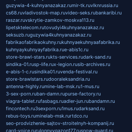
guzywia-4-kuhnyanazakaz.ru
mir-tk.ru
vlknrussia.ru
cs68.ru
vladivostok-map.ru
video-seks.ru
bankaribi.ru
raszar.ru
vskrytie-zamkov-moskva113.ru
lipetsktelecom.ru
tovudyi4kuhnyanazakaz.ru
seksuzb.ru
guzywia4kuhnyanazakaz.ru
fabrikaofabrikaokuhny.ru
kuhnyaekuhnyaafabrika.ru
kuhnyaykuhnyayfabrika.ru
e-abis1c.ru
store-brawl-stars.ru
kts-services.ru
dark-sand.ru
sindika-01.ru
sp-life.ru
x-legion.ru
sib-archives.ru
e-abis-1-c.ru
sindika01.ru
venda-festival.ru
store-brawlstars.ru
dooraleksandria.ru
antenna-highly.ru
mine-lab-msk.ru
1-mus.ru
3-sex-porn.ru
ban-damn.ru
purse-factory.ru
viagra-tablet.ru
fasbags.ru
adler-jun.ru
bandamn.ru
fincontech.ru
3sexporn.ru
1mus.ru
darksand.ru
rebus-toys.ru
minelab-msk.ru
rtdco.ru
seo-prodvizhenie-sajtov-stroitelnyh-kompanij.ru
card-voice.ru
rulonnyygazon177.ru
snow-guard.ru