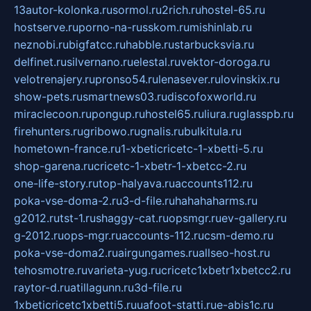
13autor-kolonka.ru
sormol.ru
2rich.ru
hostel-65.ru
hostserve.ru
porno-na-russkom.ru
mishinlab.ru
neznobi.ru
bigfatcc.ru
habble.ru
starbucksvia.ru
delfinet.ru
silvernano.ru
elestal.ru
vektor-doroga.ru
velotrenajery.ru
pronso54.ru
lenasever.ru
lovinskix.ru
show-pets.ru
smartnews03.ru
discofoxworld.ru
miraclecoon.ru
pongup.ru
hostel65.ru
liura.ru
glasspb.ru
firehunters.ru
gribowo.ru
gnalis.ru
bulkitula.ru
hometown-france.ru
1-xbeticricetc-1-xbetti-5.ru
shop-garena.ru
cricetc-1-xbetr-1-xbetcc-2.ru
one-life-story.ru
top-halyava.ru
accounts112.ru
poka-vse-doma-2.ru
3-d-file.ru
hahahaharms.ru
g2012.ru
tst-1.ru
shaggy-cat.ru
opsmgr.ru
ev-gallery.ru
g-2012.ru
ops-mgr.ru
accounts-112.ru
csm-demo.ru
poka-vse-doma2.ru
airgungames.ru
allseo-host.ru
tehosmotre.ru
varieta-yug.ru
cricetc1xbetr1xbetcc2.ru
raytor-d.ru
atillagunn.ru
3d-file.ru
1xbeticricetc1xbetti5.ru
uafoot-statti.ru
e-abis1c.ru