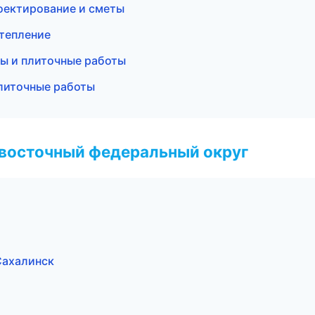
ектирование и сметы
утепление
ы и плиточные работы
литочные работы
евосточный федеральный округ
ахалинск