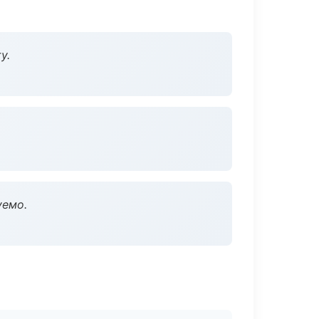
у.
уемо.