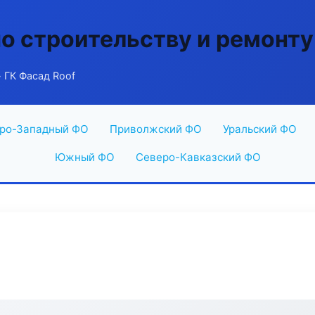
по строительству и ремонту
 ГК Фасад Roof
ро-Западный ФО
Приволжский ФО
Уральский ФО
Южный ФО
Северо-Кавказский ФО