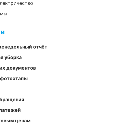
электричество
емы
ми
женедельный отчёт
ая уборка
их документов
 фотоэтапы
обращения
платежей
птовым ценам