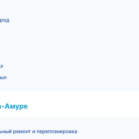
ород
дэ
зыл
а-Амуре
ьный ремонт и перепланировка