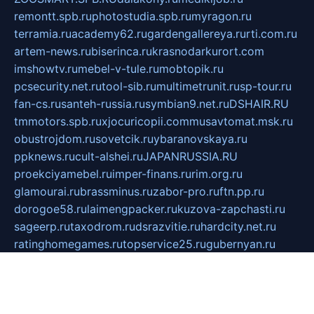
remontt.spb.ru
photostudia.spb.ru
myragon.ru
terramia.ru
academy62.ru
gardengallereya.ru
rti.com.ru
artem-news.ru
biserinca.ru
krasnodarkurort.com
imshowtv.ru
mebel-v-tule.ru
mobtopik.ru
pcsecurity.net.ru
tool-sib.ru
multimetrunit.ru
sp-tour.ru
fan-cs.ru
santeh-russia.ru
symbian9.net.ru
DSHAIR.RU
tmmotors.spb.ru
xjocuricopii.com
musavtomat.msk.ru
obustrojdom.ru
sovetcik.ru
ybaranovskaya.ru
ppknews.ru
cult-alshei.ru
JAPANRUSSIA.RU
proekciyamebel.ru
imper-finans.ru
rim.org.ru
glamourai.ru
brassminus.ru
zabor-pro.ru
ftn.pp.ru
dorogoe58.ru
laimengpacker.ru
kuzova-zapchasti.ru
sageerp.ru
taxodrom.ru
dsrazvitie.ru
hardcity.net.ru
ratinghomegames.ru
topservice25.ru
gubernyan.ru
gtglasslined.ru
ii4.ru
tssport.spb.ru
andorra24.com
blackwallstreet.ru
oboimos.ru
optim-doors.com.ru
ikuch.ru
nycr.org.ru
npa21.ru
vremya-ch.spb.ru