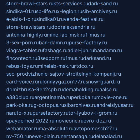
store-brawl-stars.ru
kts-services.ru
dark-sand.ru
sindika-01.ru
sp-life.ru
x-legion.ru
sib-archives.ru
e-abis-1-c.ru
sindika01.ru
venda-festival.ru
store-brawlstars.ru
dooraleksandria.ru
antenna-highly.ru
mine-lab-msk.ru
1-mus.ru
3-sex-porn.ru
ban-damn.ru
purse-factory.ru
viagra-tablet.ru
fasbags.ru
adler-jun.ru
bandamn.ru
fincontech.ru
3sexporn.ru
1mus.ru
darksand.ru
rebus-toys.ru
minelab-msk.ru
rtdco.ru
seo-prodvizhenie-sajtov-stroitelnyh-kompanij.ru
card-voice.ru
rulonnyygazon177.ru
snow-guard.ru
domizbrusa-9x12spb.ru
demaholding.ru
aalse.ru
a380club.ru
argentinamia.ru
perkoka.ru
movie-one.ru
perk-oka.ru
g-octopus.ru
sibarchives.ru
andreislyusar.ru
naruto-x.ru
pursefactory.ru
tor-lyubov-i-grom.ru
spayderhed-2022.ru
movieone.ru
evro-dez.ru
webamator.ru
ma-absolut1.ru
avtopomosch27.ru
nv-750.ru
news-plain.ru
nertansaga.ru
delanalad.ru