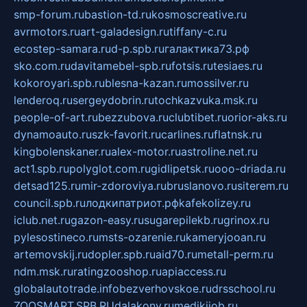
smp-forum.ru
bastion-td.ru
kosmoscreative.ru
avrmotors.ru
art-galadesign.ru
tiffany-c.ru
ecostep-samara.ru
d-p.spb.ru
галактика73.рф
sko.com.ru
davitamebel-spb.ru
fotsis.ru
tesiaes.ru
kokoroyari.spb.ru
blesna-kazan.ru
mossilver.ru
lenderoq.ru
sergeydobrin.ru
tochkazvuka.msk.ru
people-of-art.ru
bezzubova.ru
clubtibet.ru
orior-aks.ru
dynamoauto.ru
szk-favorit.ru
carlines.ru
flatnsk.ru
kingbolenskaner.ru
alex-motor.ru
astroline.net.ru
act1.spb.ru
polyglot.com.ru
gidlipetsk.ru
ooo-driada.ru
detsad125.ru
mir-zdoroviya.ru
bruslanovo.ru
siterem.ru
council.spb.ru
лодкипатриот.рф
kafekolizey.ru
iclub.net.ru
gazon-easy.ru
sugarepilekb.ru
grinox.ru
pylesostineco.ru
msts-ozarenie.ru
kameryjooan.ru
artemovskij.ru
dopler.spb.ru
aid70.ru
metall-perm.ru
ndm.msk.ru
ratingzooshop.ru
apiaccess.ru
globalautotrade.info
bezverhovskoe.ru
drsschool.ru
ZOOSMART.SPB.RU
dalakony.ru
medikijob.ru