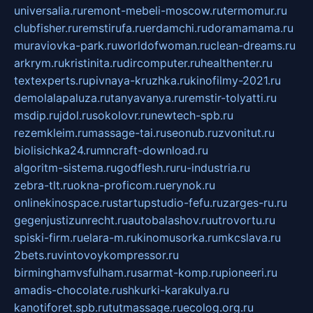
universalia.ru
remont-mebeli-moscow.ru
termomur.ru
clubfisher.ru
remstirufa.ru
erdamchi.ru
doramamama.ru
muraviovka-park.ru
worldofwoman.ru
clean-dreams.ru
arkrym.ru
kristinita.ru
dircomputer.ru
healthenter.ru
textexperts.ru
pivnaya-kruzhka.ru
kinofilmy-2021.ru
demolalapaluza.ru
tanyavanya.ru
remstir-tolyatti.ru
msdip.ru
jdol.ru
sokolovr.ru
newtech-spb.ru
rezemkleim.ru
massage-tai.ru
seonub.ru
zvonitut.ru
biolisichka24.ru
mncraft-download.ru
algoritm-sistema.ru
godflesh.ru
ru-industria.ru
zebra-tlt.ru
okna-proficom.ru
erynok.ru
onlinekinospace.ru
startupstudio-fefu.ru
zarges-ru.ru
gegenjustizunrecht.ru
autobalashov.ru
utrovortu.ru
spiski-firm.ru
elara-m.ru
kinomusorka.ru
mkcslava.ru
2bets.ru
vintovoykompressor.ru
birminghamvsfulham.ru
sarmat-komp.ru
pioneeri.ru
amadis-chocolate.ru
shkurki-karakulya.ru
kanotiforet.spb.ru
tutmassage.ru
ecolog.org.ru