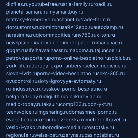
dizfiles.ru
youtubefree.ru
aria-family.ru
roadli.ru
planeta-samara.ru
mysmartbuy.ru
matrasy-kemerovo.ru
ashanet.ru
trade-farm.ru
dotcustoms.ru
domizbrusa9x12spb.ru
autodamp.ru
narasimha.ru
djcommodities.ru
nv750.ru
x-ton.ru
newsplain.ru
cardvoice.ru
modopaper.ru
manunae.ru
gbget.ru
alfeihavsalnassr.ru
madoma.ru
tajuncos.ru
petrovkasports.ru
porno-online-besplatno.ru
splclub.ru
york-life.ru
doroga-expo.ru
ribery.ru
cleanmedicine.ru
slovar-ivrit.ru
porno-video-besplatno.ru
seks-365.ru
ovucontrol.ru
sloty-igrovyye-avtomaty.ru
ru-industriya.ru
russkoe-porno-besplatno.ru
belgorod-day.ru
digilith.ru
pichkurovlab.ru
medic-today.ru
taksu.ru
comp123.ru
don-ykt.ru
teensvoice.ru
imgsharing.ru
domashnee-porno.ru
eva-elfie.ru
foto-tur.ru
biz-doska.ru
metropoltravel.ru
veslo-i-yakor.ru
borodino-media.ru
rostotsky.ru
regionufa.ru
weiss-bet.ru
zaryna.ru
casinotablet.ru