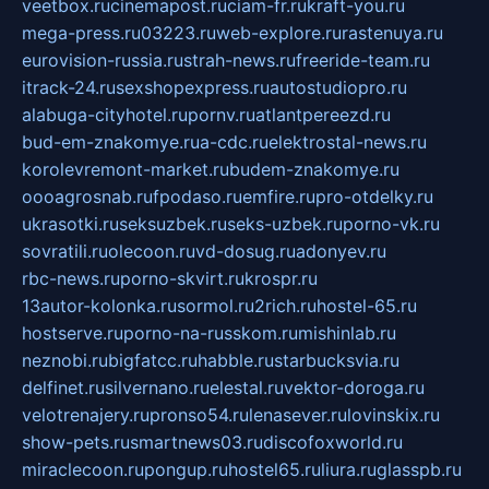
veetbox.ru
cinemapost.ru
ciam-fr.ru
kraft-you.ru
mega-press.ru
03223.ru
web-explore.ru
rastenuya.ru
eurovision-russia.ru
strah-news.ru
freeride-team.ru
itrack-24.ru
sexshopexpress.ru
autostudiopro.ru
alabuga-cityhotel.ru
pornv.ru
atlantpereezd.ru
bud-em-znakomye.ru
a-cdc.ru
elektrostal-news.ru
korolevremont-market.ru
budem-znakomye.ru
oooagrosnab.ru
fpodaso.ru
emfire.ru
pro-otdelky.ru
ukrasotki.ru
seksuzbek.ru
seks-uzbek.ru
porno-vk.ru
sovratili.ru
olecoon.ru
vd-dosug.ru
adonyev.ru
rbc-news.ru
porno-skvirt.ru
krospr.ru
13autor-kolonka.ru
sormol.ru
2rich.ru
hostel-65.ru
hostserve.ru
porno-na-russkom.ru
mishinlab.ru
neznobi.ru
bigfatcc.ru
habble.ru
starbucksvia.ru
delfinet.ru
silvernano.ru
elestal.ru
vektor-doroga.ru
velotrenajery.ru
pronso54.ru
lenasever.ru
lovinskix.ru
show-pets.ru
smartnews03.ru
discofoxworld.ru
miraclecoon.ru
pongup.ru
hostel65.ru
liura.ru
glasspb.ru