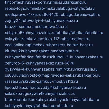
fincontech.ru
3sexporn.ru
1mus.ru
darksand.ru
rebus-toys.ru
minelab-msk.ru
alabuga-cityhotel.ru
medsprawo-4-ka.ru
2864420.ru
blagodarenie-spb.ru
zajmy24.ru
tovudyi-4-kuhnyanazakaz.ru
brazzerscom.ru
medsprawo4ka.ru
xehyroo5kuhnyanazakaz.ru
fabrikayfabrikaefabrika.ru
vskrytie-zamkov-moskva-113.ru
biletnadom.ru
zed-online.ru
pimchax.ru
brazzers-hd.ru
z-host.ru
kitubeu2kuhnyanazakaz.ru
naperekate.ru
kuhnyaofabrikaufabrik.ru
kitubeu-2-kuhnyanazakaz.ru
xehyroo-5-kuhnyanazakaz.ru
cs-68.ru
guzywia-4-kuhnyanazakaz.ru
mir-tk.ru
vlknrussia.ru
cs68.ru
vladivostok-map.ru
video-seks.ru
bankaribi.ru
raszar.ru
vskrytie-zamkov-moskva113.ru
lipetsktelecom.ru
tovudyi4kuhnyanazakaz.ru
seksuzb.ru
guzywia4kuhnyanazakaz.ru
fabrikaofabrikaokuhny.ru
kuhnyaekuhnyaafabrika.ru
kuhnyaykuhnyayfabrika.ru
e-abis1c.ru