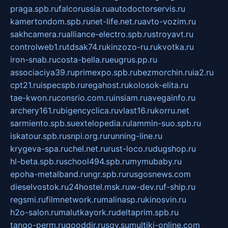
praga.spb.ru
falcorussia.ru
autodoctorservis.ru
kamertondom.spb.ru
net-life.net.ru
avto-vozim.ru
sakhcamera.ru
alliance-electro.spb.ru
stroyavt.ru
controlweb1.ru
tdsak74.ru
kinzozo-ru.ru
kvotka.ru
iron-snab.ru
costa-bella.ru
eugrus.pp.ru
associaciya39.ru
primexpo.spb.ru
bezmorchin.ru
ia2.ru
cpt21.ru
ispecspb.ru
regahost.ru
kolosok-elita.ru
tae-kwon.ru
consrio.com.ru
insiam.ru
avegainfo.ru
archery161.ru
bigencyclica.ru
vlast16.ru
korru.net
sarmiento.spb.su
extelopedia.ru
lammin-suo.spb.ru
iskatour.spb.ru
snpi.org.ru
running-line.ru
krygeva-spa.ru
chel.net.ru
rust-loco.ru
dugshop.ru
hl-beta.spb.ru
school494.spb.ru
mymubaby.ru
epoha-metalband.ru
ngr.spb.ru
rusgosnews.com
dieselvostok.ru
24hostel.msk.ru
w-dev.ru
f-ship.ru
regsmi.ru
filmnetwork.ru
malinasp.ru
kinosvin.ru
h2o-salon.ru
malutkayork.ru
deltaprim.spb.ru
tango-perm.ru
gooddir.ru
sgv.su
multiki-online.com