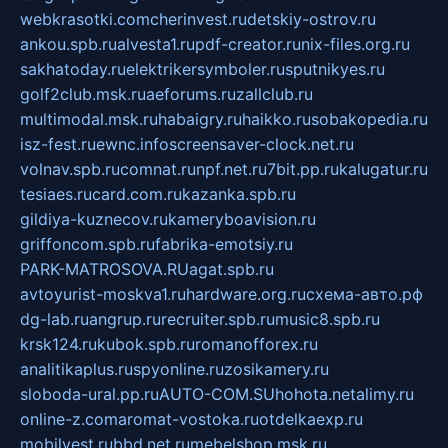
webkrasotki.com
cherinvest.ru
detskiy-ostrov.ru
ankou.spb.ru
alvesta1.ru
pdf-creator.ru
nix-files.org.ru
sakhatoday.ru
elektrikersymboler.ru
sputnikyes.ru
golf2club.msk.ru
aeforums.ru
zallclub.ru
multimodal.msk.ru
habaigry.ru
haikko.ru
sobakopedia.ru
isz-fest.ru
ewnc.info
screensaver-clock.net.ru
volnav.spb.ru
comnat.ru
npf.net.ru
7bit.pp.ru
kalugatur.ru
tesiaes.ru
card.com.ru
kazanka.spb.ru
gildiya-kuznecov.ru
kameryboavision.ru
griffoncom.spb.ru
fabrika-emotsiy.ru
PARK-MATROSOVA.RU
agat.spb.ru
avtoyurist-moskva1.ru
hardware.org.ru
схема-авто.рф
dg-lab.ru
angrup.ru
recruiter.spb.ru
music8.spb.ru
krsk124.ru
kubok.spb.ru
romanofforex.ru
analitikaplus.ru
spyonline.ru
zosikamery.ru
sloboda-ural.pp.ru
AUTO-COM.SU
hohota.net
alimy.ru
online-z.com
aromat-vostoka.ru
otdelkaexp.ru
mobilvest.ru
bbd.net.ru
mebelshop.msk.ru