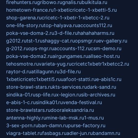
firehunters.ru
gribowo.ru
gnalis.ru
bulkitula.ru
hometown-france.ru
1-xbeticricetc-1-xbetti-5.ru
shop-garena.ru
cricetc-1-xbetr-1-xbetcc-2.ru
one-life-story.ru
top-halyava.ru
accounts112.ru
poka-vse-doma-2.ru
3-d-file.ru
hahahaharms.ru
g2012.ru
tst-1.ru
shaggy-cat.ru
opsmgr.ru
ev-gallery.ru
g-2012.ru
ops-mgr.ru
accounts-112.ru
csm-demo.ru
poka-vse-doma2.ru
airgungames.ru
allseo-host.ru
tehosmotre.ru
varieta-yug.ru
cricetc1xbetr1xbetcc2.ru
raytor-d.ru
atillagunn.ru
3d-file.ru
1xbeticricetc1xbetti5.ru
uafoot-statti.ru
e-abis1c.ru
store-brawl-stars.ru
kts-services.ru
dark-sand.ru
sindika-01.ru
sp-life.ru
x-legion.ru
sib-archives.ru
e-abis-1-c.ru
sindika01.ru
venda-festival.ru
store-brawlstars.ru
dooraleksandria.ru
antenna-highly.ru
mine-lab-msk.ru
1-mus.ru
3-sex-porn.ru
ban-damn.ru
purse-factory.ru
viagra-tablet.ru
fasbags.ru
adler-jun.ru
bandamn.ru