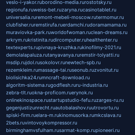
veslo-i-yakor.ru
borodino-media.ru
rostotsky.ru
regionufa.ru
weiss-bet.ru
zaryna.ru
casinotablet.ru
universalia.ru
remont-mebeli-moscow.ru
termomur.ru
clubfisher.ru
remstirufa.ru
erdamchi.ru
doramamama.ru
muraviovka-park.ru
worldofwoman.ru
clean-dreams.ru
arkrym.ru
kristinita.ru
dircomputer.ru
healthenter.ru
textexperts.ru
pivnaya-kruzhka.ru
kinofilmy-2021.ru
demolalapaluza.ru
tanyavanya.ru
remstir-tolyatti.ru
msdip.ru
jdol.ru
sokolovr.ru
newtech-spb.ru
rezemkleim.ru
massage-tai.ru
seonub.ru
zvonitut.ru
biolisichka24.ru
mncraft-download.ru
algoritm-sistema.ru
godflesh.ru
ru-industria.ru
zebra-tlt.ru
okna-proficom.ru
erynok.ru
onlinekinospace.ru
startupstudio-fefu.ru
zarges-ru.ru
gegenjustizunrecht.ru
autobalashov.ru
utrovortu.ru
spiski-firm.ru
elara-m.ru
kinomusorka.ru
mkcslava.ru
2bets.ru
vintovoykompressor.ru
birminghamvsfulham.ru
sarmat-komp.ru
pioneeri.ru