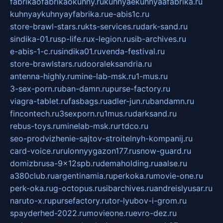
fabrikaofabrikaokuhny.ru
kuhnyaekuhnyaafabrika.ru
kuhnyaykuhnyayfabrika.ru
e-abis1c.ru
store-brawl-stars.ru
kts-services.ru
dark-sand.ru
sindika-01.ru
sp-life.ru
x-legion.ru
sib-archives.ru
e-abis-1-c.ru
sindika01.ru
venda-festival.ru
store-brawlstars.ru
dooraleksandria.ru
antenna-highly.ru
mine-lab-msk.ru
1-mus.ru
3-sex-porn.ru
ban-damn.ru
purse-factory.ru
viagra-tablet.ru
fasbags.ru
adler-jun.ru
bandamn.ru
fincontech.ru
3sexporn.ru
1mus.ru
darksand.ru
rebus-toys.ru
minelab-msk.ru
rtdco.ru
seo-prodvizhenie-sajtov-stroitelnyh-kompanij.ru
card-voice.ru
rulonnyygazon177.ru
snow-guard.ru
domizbrusa-9x12spb.ru
demaholding.ru
aalse.ru
a380club.ru
argentinamia.ru
perkoka.ru
movie-one.ru
perk-oka.ru
g-octopus.ru
sibarchives.ru
andreislyusar.ru
naruto-x.ru
pursefactory.ru
tor-lyubov-i-grom.ru
spayderhed-2022.ru
movieone.ru
evro-dez.ru