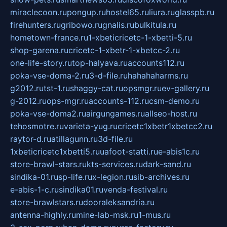
miraclecoon.ru
pongup.ru
hostel65.ru
liura.ru
glasspb.ru
firehunters.ru
gribowo.ru
gnalis.ru
bulkitula.ru
hometown-france.ru
1-xbeticricetc-1-xbetti-5.ru
shop-garena.ru
cricetc-1-xbetr-1-xbetcc-2.ru
one-life-story.ru
top-halyava.ru
accounts112.ru
poka-vse-doma-2.ru
3-d-file.ru
hahahaharms.ru
g2012.ru
tst-1.ru
shaggy-cat.ru
opsmgr.ru
ev-gallery.ru
g-2012.ru
ops-mgr.ru
accounts-112.ru
csm-demo.ru
poka-vse-doma2.ru
airgungames.ru
allseo-host.ru
tehosmotre.ru
varieta-yug.ru
cricetc1xbetr1xbetcc2.ru
raytor-d.ru
atillagunn.ru
3d-file.ru
1xbeticricetc1xbetti5.ru
uafoot-statti.ru
e-abis1c.ru
store-brawl-stars.ru
kts-services.ru
dark-sand.ru
sindika-01.ru
sp-life.ru
x-legion.ru
sib-archives.ru
e-abis-1-c.ru
sindika01.ru
venda-festival.ru
store-brawlstars.ru
dooraleksandria.ru
antenna-highly.ru
mine-lab-msk.ru
1-mus.ru