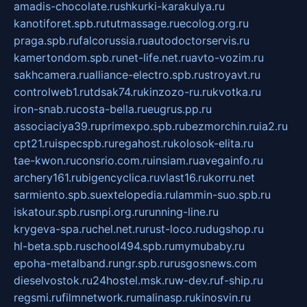
amadis-chocolate.ru
shkurki-karakulya.ru
kanotiforet.spb.ru
tutmassage.ru
ecolog.org.ru
praga.spb.ru
falcorussia.ru
autodoctorservis.ru
kamertondom.spb.ru
net-life.net.ru
avto-vozim.ru
sakhcamera.ru
alliance-electro.spb.ru
stroyavt.ru
controlweb1.ru
tdsak74.ru
kinzozo-ru.ru
kvotka.ru
iron-snab.ru
costa-bella.ru
eugrus.pp.ru
associaciya39.ru
primexpo.spb.ru
bezmorchin.ru
ia2.ru
cpt21.ru
ispecspb.ru
regahost.ru
kolosok-elita.ru
tae-kwon.ru
consrio.com.ru
insiam.ru
avegainfo.ru
archery161.ru
bigencyclica.ru
vlast16.ru
korru.net
sarmiento.spb.su
extelopedia.ru
lammin-suo.spb.ru
iskatour.spb.ru
snpi.org.ru
running-line.ru
krygeva-spa.ru
chel.net.ru
rust-loco.ru
dugshop.ru
hl-beta.spb.ru
school494.spb.ru
mymubaby.ru
epoha-metalband.ru
ngr.spb.ru
rusgosnews.com
dieselvostok.ru
24hostel.msk.ru
w-dev.ru
f-ship.ru
regsmi.ru
filmnetwork.ru
malinasp.ru
kinosvin.ru