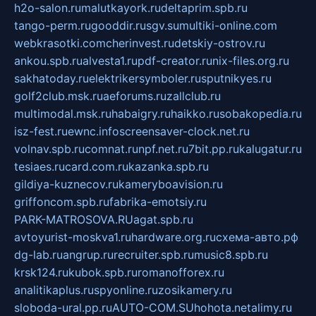
h2o-salon.ru
malutkayork.ru
deltaprim.spb.ru
tango-perm.ru
gooddir.ru
sgv.su
multiki-online.com
webkrasotki.com
cherinvest.ru
detskiy-ostrov.ru
ankou.spb.ru
alvesta1.ru
pdf-creator.ru
nix-files.org.ru
sakhatoday.ru
elektrikersymboler.ru
sputnikyes.ru
golf2club.msk.ru
aeforums.ru
zallclub.ru
multimodal.msk.ru
habaigry.ru
haikko.ru
sobakopedia.ru
isz-fest.ru
ewnc.info
screensaver-clock.net.ru
volnav.spb.ru
comnat.ru
npf.net.ru
7bit.pp.ru
kalugatur.ru
tesiaes.ru
card.com.ru
kazanka.spb.ru
gildiya-kuznecov.ru
kameryboavision.ru
griffoncom.spb.ru
fabrika-emotsiy.ru
PARK-MATROSOVA.RU
agat.spb.ru
avtoyurist-moskva1.ru
hardware.org.ru
схема-авто.рф
dg-lab.ru
angrup.ru
recruiter.spb.ru
music8.spb.ru
krsk124.ru
kubok.spb.ru
romanofforex.ru
analitikaplus.ru
spyonline.ru
zosikamery.ru
sloboda-ural.pp.ru
AUTO-COM.SU
hohota.net
alimy.ru