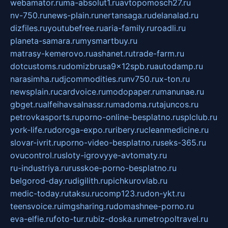
webamator.ru
ma-absolut1.ru
avtopomosch27.ru
nv-750.ru
news-plain.ru
nertansaga.ru
delanalad.ru
dizfiles.ru
youtubefree.ru
aria-family.ru
roadli.ru
planeta-samara.ru
mysmartbuy.ru
matrasy-kemerovo.ru
ashanet.ru
trade-farm.ru
dotcustoms.ru
domizbrusa9x12spb.ru
autodamp.ru
narasimha.ru
djcommodities.ru
nv750.ru
x-ton.ru
newsplain.ru
cardvoice.ru
modopaper.ru
manunae.ru
gbget.ru
alfeihavsalnassr.ru
madoma.ru
tajuncos.ru
petrovkasports.ru
porno-online-besplatno.ru
splclub.ru
york-life.ru
doroga-expo.ru
ribery.ru
cleanmedicine.ru
slovar-ivrit.ru
porno-video-besplatno.ru
seks-365.ru
ovucontrol.ru
sloty-igrovyye-avtomaty.ru
ru-industriya.ru
russkoe-porno-besplatno.ru
belgorod-day.ru
digilith.ru
pichkurovlab.ru
medic-today.ru
taksu.ru
comp123.ru
don-ykt.ru
teensvoice.ru
imgsharing.ru
domashnee-porno.ru
eva-elfie.ru
foto-tur.ru
biz-doska.ru
metropoltravel.ru