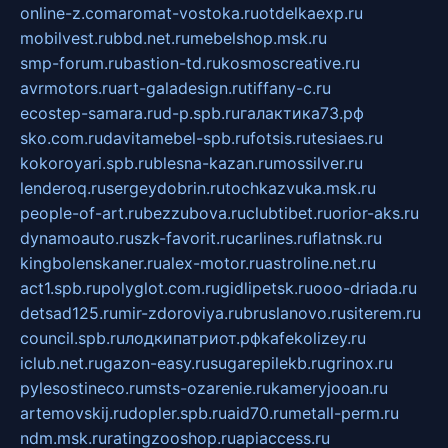
online-z.com
aromat-vostoka.ru
otdelkaexp.ru
mobilvest.ru
bbd.net.ru
mebelshop.msk.ru
smp-forum.ru
bastion-td.ru
kosmoscreative.ru
avrmotors.ru
art-galadesign.ru
tiffany-c.ru
ecostep-samara.ru
d-p.spb.ru
галактика73.рф
sko.com.ru
davitamebel-spb.ru
fotsis.ru
tesiaes.ru
kokoroyari.spb.ru
blesna-kazan.ru
mossilver.ru
lenderoq.ru
sergeydobrin.ru
tochkazvuka.msk.ru
people-of-art.ru
bezzubova.ru
clubtibet.ru
orior-aks.ru
dynamoauto.ru
szk-favorit.ru
carlines.ru
flatnsk.ru
kingbolenskaner.ru
alex-motor.ru
astroline.net.ru
act1.spb.ru
polyglot.com.ru
gidlipetsk.ru
ooo-driada.ru
detsad125.ru
mir-zdoroviya.ru
bruslanovo.ru
siterem.ru
council.spb.ru
лодкипатриот.рф
kafekolizey.ru
iclub.net.ru
gazon-easy.ru
sugarepilekb.ru
grinox.ru
pylesostineco.ru
msts-ozarenie.ru
kameryjooan.ru
artemovskij.ru
dopler.spb.ru
aid70.ru
metall-perm.ru
ndm.msk.ru
ratingzooshop.ru
apiaccess.ru