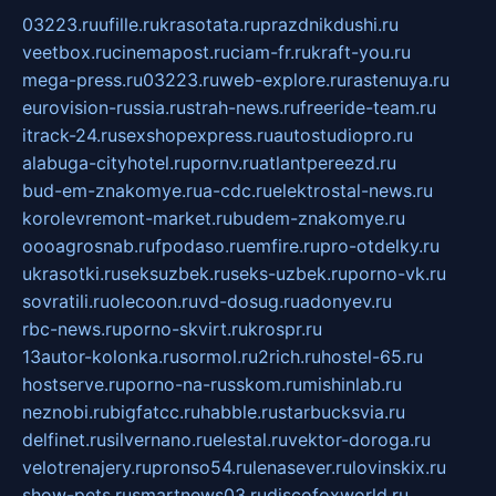
03223.ru
ufille.ru
krasotata.ru
prazdnikdushi.ru
veetbox.ru
cinemapost.ru
ciam-fr.ru
kraft-you.ru
mega-press.ru
03223.ru
web-explore.ru
rastenuya.ru
eurovision-russia.ru
strah-news.ru
freeride-team.ru
itrack-24.ru
sexshopexpress.ru
autostudiopro.ru
alabuga-cityhotel.ru
pornv.ru
atlantpereezd.ru
bud-em-znakomye.ru
a-cdc.ru
elektrostal-news.ru
korolevremont-market.ru
budem-znakomye.ru
oooagrosnab.ru
fpodaso.ru
emfire.ru
pro-otdelky.ru
ukrasotki.ru
seksuzbek.ru
seks-uzbek.ru
porno-vk.ru
sovratili.ru
olecoon.ru
vd-dosug.ru
adonyev.ru
rbc-news.ru
porno-skvirt.ru
krospr.ru
13autor-kolonka.ru
sormol.ru
2rich.ru
hostel-65.ru
hostserve.ru
porno-na-russkom.ru
mishinlab.ru
neznobi.ru
bigfatcc.ru
habble.ru
starbucksvia.ru
delfinet.ru
silvernano.ru
elestal.ru
vektor-doroga.ru
velotrenajery.ru
pronso54.ru
lenasever.ru
lovinskix.ru
show-pets.ru
smartnews03.ru
discofoxworld.ru