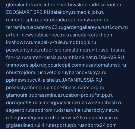
globalautotrade.info
bezverhovskoe.ru
drsschool.ru
ZOOSMART.SPB.RU
dalakony.ru
medikijob.ru
remontt.spb.ru
photostudia.spb.ru
myragon.ru
terramia.ru
academy62.ru
gardengallereya.ru
rti.com.ru
artem-news.ru
biserinca.ru
krasnodarkurort.com
imshowtv.ru
mebel-v-tule.ru
mobtopik.ru
pcsecurity.net.ru
tool-sib.ru
multimetrunit.ru
sp-tour.ru
fan-cs.ru
santeh-russia.ru
symbian9.net.ru
DSHAIR.RU
tmmotors.spb.ru
xjocuricopii.com
musavtomat.msk.ru
obustrojdom.ru
sovetcik.ru
ybaranovskaya.ru
ppknews.ru
cult-alshei.ru
JAPANRUSSIA.RU
proekciyamebel.ru
imper-finans.ru
rim.org.ru
glamourai.ru
brassminus.ru
zabor-pro.ru
ftn.pp.ru
dorogoe58.ru
laimengpacker.ru
kuzova-zapchasti.ru
sageerp.ru
taxodrom.ru
dsrazvitie.ru
hardcity.net.ru
ratinghomegames.ru
topservice25.ru
gubernyan.ru
gtglasslined.ru
ii4.ru
tssport.spb.ru
andorra24.com
blackwallstreet.ru
oboimos.ru
optim-doors.com.ru