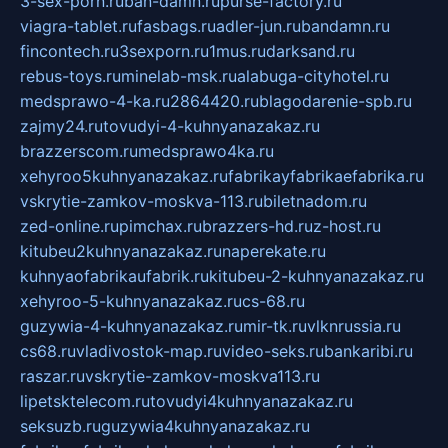
3-sex-porn.ru
ban-damn.ru
purse-factory.ru
viagra-tablet.ru
fasbags.ru
adler-jun.ru
bandamn.ru
fincontech.ru
3sexporn.ru
1mus.ru
darksand.ru
rebus-toys.ru
minelab-msk.ru
alabuga-cityhotel.ru
medsprawo-4-ka.ru
2864420.ru
blagodarenie-spb.ru
zajmy24.ru
tovudyi-4-kuhnyanazakaz.ru
brazzerscom.ru
medsprawo4ka.ru
xehyroo5kuhnyanazakaz.ru
fabrikayfabrikaefabrika.ru
vskrytie-zamkov-moskva-113.ru
biletnadom.ru
zed-online.ru
pimchax.ru
brazzers-hd.ru
z-host.ru
kitubeu2kuhnyanazakaz.ru
naperekate.ru
kuhnyaofabrikaufabrik.ru
kitubeu-2-kuhnyanazakaz.ru
xehyroo-5-kuhnyanazakaz.ru
cs-68.ru
guzywia-4-kuhnyanazakaz.ru
mir-tk.ru
vlknrussia.ru
cs68.ru
vladivostok-map.ru
video-seks.ru
bankaribi.ru
raszar.ru
vskrytie-zamkov-moskva113.ru
lipetsktelecom.ru
tovudyi4kuhnyanazakaz.ru
seksuzb.ru
guzywia4kuhnyanazakaz.ru