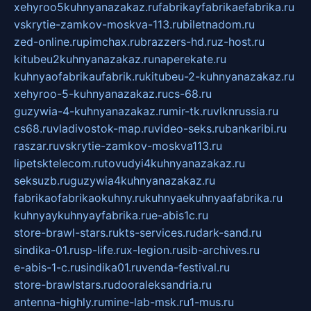
xehyroo5kuhnyanazakaz.ru
fabrikayfabrikaefabrika.ru
vskrytie-zamkov-moskva-113.ru
biletnadom.ru
zed-online.ru
pimchax.ru
brazzers-hd.ru
z-host.ru
kitubeu2kuhnyanazakaz.ru
naperekate.ru
kuhnyaofabrikaufabrik.ru
kitubeu-2-kuhnyanazakaz.ru
xehyroo-5-kuhnyanazakaz.ru
cs-68.ru
guzywia-4-kuhnyanazakaz.ru
mir-tk.ru
vlknrussia.ru
cs68.ru
vladivostok-map.ru
video-seks.ru
bankaribi.ru
raszar.ru
vskrytie-zamkov-moskva113.ru
lipetsktelecom.ru
tovudyi4kuhnyanazakaz.ru
seksuzb.ru
guzywia4kuhnyanazakaz.ru
fabrikaofabrikaokuhny.ru
kuhnyaekuhnyaafabrika.ru
kuhnyaykuhnyayfabrika.ru
e-abis1c.ru
store-brawl-stars.ru
kts-services.ru
dark-sand.ru
sindika-01.ru
sp-life.ru
x-legion.ru
sib-archives.ru
e-abis-1-c.ru
sindika01.ru
venda-festival.ru
store-brawlstars.ru
dooraleksandria.ru
antenna-highly.ru
mine-lab-msk.ru
1-mus.ru