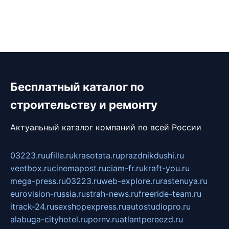
Бесплатный каталог по
строительству и ремонту
Актуальный каталог компаний по всей России
03223.ru
ufille.ru
krasotata.ru
prazdnikdushi.ru
veetbox.ru
cinemapost.ru
ciam-fr.ru
kraft-you.ru
mega-press.ru
03223.ru
web-explore.ru
rastenuya.ru
eurovision-russia.ru
strah-news.ru
freeride-team.ru
itrack-24.ru
sexshopexpress.ru
autostudiopro.ru
alabuga-cityhotel.ru
pornv.ru
atlantpereezd.ru