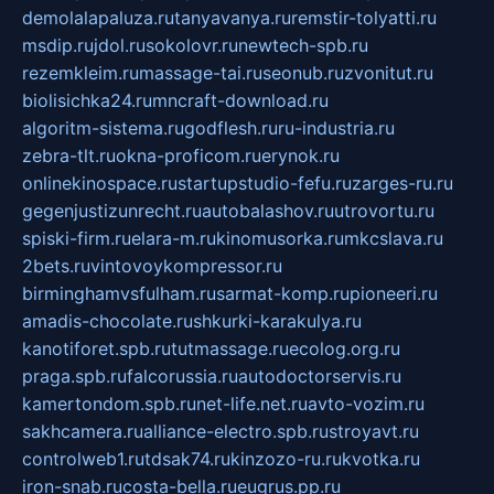
demolalapaluza.ru
tanyavanya.ru
remstir-tolyatti.ru
msdip.ru
jdol.ru
sokolovr.ru
newtech-spb.ru
rezemkleim.ru
massage-tai.ru
seonub.ru
zvonitut.ru
biolisichka24.ru
mncraft-download.ru
algoritm-sistema.ru
godflesh.ru
ru-industria.ru
zebra-tlt.ru
okna-proficom.ru
erynok.ru
onlinekinospace.ru
startupstudio-fefu.ru
zarges-ru.ru
gegenjustizunrecht.ru
autobalashov.ru
utrovortu.ru
spiski-firm.ru
elara-m.ru
kinomusorka.ru
mkcslava.ru
2bets.ru
vintovoykompressor.ru
birminghamvsfulham.ru
sarmat-komp.ru
pioneeri.ru
amadis-chocolate.ru
shkurki-karakulya.ru
kanotiforet.spb.ru
tutmassage.ru
ecolog.org.ru
praga.spb.ru
falcorussia.ru
autodoctorservis.ru
kamertondom.spb.ru
net-life.net.ru
avto-vozim.ru
sakhcamera.ru
alliance-electro.spb.ru
stroyavt.ru
controlweb1.ru
tdsak74.ru
kinzozo-ru.ru
kvotka.ru
iron-snab.ru
costa-bella.ru
eugrus.pp.ru