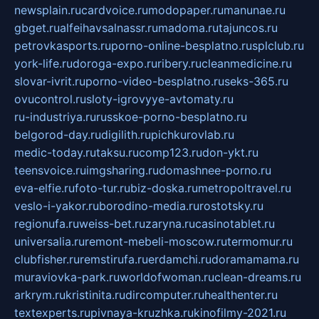
newsplain.ru
cardvoice.ru
modopaper.ru
manunae.ru
gbget.ru
alfeihavsalnassr.ru
madoma.ru
tajuncos.ru
petrovkasports.ru
porno-online-besplatno.ru
splclub.ru
york-life.ru
doroga-expo.ru
ribery.ru
cleanmedicine.ru
slovar-ivrit.ru
porno-video-besplatno.ru
seks-365.ru
ovucontrol.ru
sloty-igrovyye-avtomaty.ru
ru-industriya.ru
russkoe-porno-besplatno.ru
belgorod-day.ru
digilith.ru
pichkurovlab.ru
medic-today.ru
taksu.ru
comp123.ru
don-ykt.ru
teensvoice.ru
imgsharing.ru
domashnee-porno.ru
eva-elfie.ru
foto-tur.ru
biz-doska.ru
metropoltravel.ru
veslo-i-yakor.ru
borodino-media.ru
rostotsky.ru
regionufa.ru
weiss-bet.ru
zaryna.ru
casinotablet.ru
universalia.ru
remont-mebeli-moscow.ru
termomur.ru
clubfisher.ru
remstirufa.ru
erdamchi.ru
doramamama.ru
muraviovka-park.ru
worldofwoman.ru
clean-dreams.ru
arkrym.ru
kristinita.ru
dircomputer.ru
healthenter.ru
textexperts.ru
pivnaya-kruzhka.ru
kinofilmy-2021.ru