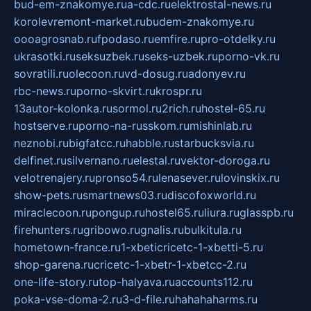
bud-em-znakomye.ru
a-cdc.ru
elektrostal-news.ru
korolevremont-market.ru
budem-znakomye.ru
oooagrosnab.ru
fpodaso.ru
emfire.ru
pro-otdelky.ru
ukrasotki.ru
seksuzbek.ru
seks-uzbek.ru
porno-vk.ru
sovratili.ru
olecoon.ru
vd-dosug.ru
adonyev.ru
rbc-news.ru
porno-skvirt.ru
krospr.ru
13autor-kolonka.ru
sormol.ru
2rich.ru
hostel-65.ru
hostserve.ru
porno-na-russkom.ru
mishinlab.ru
neznobi.ru
bigfatcc.ru
habble.ru
starbucksvia.ru
delfinet.ru
silvernano.ru
elestal.ru
vektor-doroga.ru
velotrenajery.ru
pronso54.ru
lenasever.ru
lovinskix.ru
show-pets.ru
smartnews03.ru
discofoxworld.ru
miraclecoon.ru
pongup.ru
hostel65.ru
liura.ru
glasspb.ru
firehunters.ru
gribowo.ru
gnalis.ru
bulkitula.ru
hometown-france.ru
1-xbeticricetc-1-xbetti-5.ru
shop-garena.ru
cricetc-1-xbetr-1-xbetcc-2.ru
one-life-story.ru
top-halyava.ru
accounts112.ru
poka-vse-doma-2.ru
3-d-file.ru
hahahaharms.ru