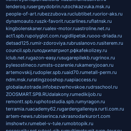
lenderoq.ru
sergeydobrin.ru
tochkazvuka.msk.ru
people-of-art.ru
bezzubova.ru
clubtibet.ru
orior-aks.ru
dynamoauto.ru
szk-favorit.ru
carlines.ru
flatnsk.ru
kingbolenskaner.ru
alex-motor.ru
astroline.net.ru
act1.spb.ru
polyglot.com.ru
gidlipetsk.ru
ooo-driada.ru
detsad125.ru
mir-zdoroviya.ru
bruslanovo.ru
siterem.ru
council.spb.ru
лодкипатриот.рф
kafekolizey.ru
iclub.net.ru
gazon-easy.ru
sugarepilekb.ru
grinox.ru
pylesostineco.ru
msts-ozarenie.ru
kameryjooan.ru
artemovskij.ru
dopler.spb.ru
aid70.ru
metall-perm.ru
ndm.msk.ru
ratingzooshop.ru
apiaccess.ru
globalautotrade.info
bezverhovskoe.ru
drsschool.ru
ZOOSMART.SPB.RU
dalakony.ru
medikijob.ru
remontt.spb.ru
photostudia.spb.ru
myragon.ru
terramia.ru
academy62.ru
gardengallereya.ru
rti.com.ru
artem-news.ru
biserinca.ru
krasnodarkurort.com
imshowtv.ru
mebel-v-tule.ru
mobtopik.ru
pcsecurity.net.ru
tool-sib.ru
multimetrunit.ru
sp-tour.ru