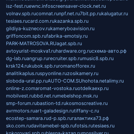
isz-fest.ru
ewnc.info
screensaver-clock.net.ru
volnav.spb.ru
comnat.ru
npf.net.ru
7bit.pp.ru
kalugatur.ru
tesiaes.ru
card.com.ru
kazanka.spb.ru
gildiya-kuznecov.ru
kameryboavision.ru
griffoncom.spb.ru
fabrika-emotsiy.ru
PARK-MATROSOVA.RU
agat.spb.ru
avtoyurist-moskva1.ru
hardware.org.ru
схема-авто.рф
dg-lab.ru
angrup.ru
recruiter.spb.ru
music8.spb.ru
krsk124.ru
kubok.spb.ru
romanofforex.ru
analitikaplus.ru
spyonline.ru
zosikamery.ru
sloboda-ural.pp.ru
AUTO-COM.SU
hohota.net
alimy.ru
online-z.com
aromat-vostoka.ru
otdelkaexp.ru
mobilvest.ru
bbd.net.ru
mebelshop.msk.ru
smp-forum.ru
bastion-td.ru
kosmoscreative.ru
avrmotors.ru
art-galadesign.ru
tiffany-c.ru
ecostep-samara.ru
d-p.spb.ru
галактика73.рф
sko.com.ru
davitamebel-spb.ru
fotsis.ru
tesiaes.ru
kokoroyari.spb.ru
blesna-kazan.ru
mossilver.ru