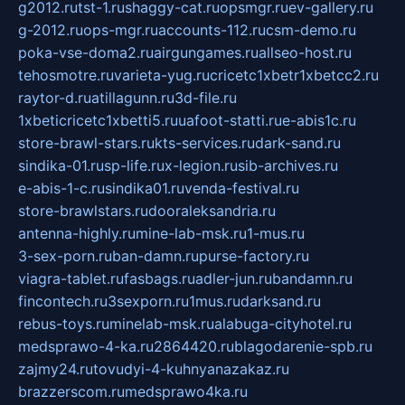
g2012.ru
tst-1.ru
shaggy-cat.ru
opsmgr.ru
ev-gallery.ru
g-2012.ru
ops-mgr.ru
accounts-112.ru
csm-demo.ru
poka-vse-doma2.ru
airgungames.ru
allseo-host.ru
tehosmotre.ru
varieta-yug.ru
cricetc1xbetr1xbetcc2.ru
raytor-d.ru
atillagunn.ru
3d-file.ru
1xbeticricetc1xbetti5.ru
uafoot-statti.ru
e-abis1c.ru
store-brawl-stars.ru
kts-services.ru
dark-sand.ru
sindika-01.ru
sp-life.ru
x-legion.ru
sib-archives.ru
e-abis-1-c.ru
sindika01.ru
venda-festival.ru
store-brawlstars.ru
dooraleksandria.ru
antenna-highly.ru
mine-lab-msk.ru
1-mus.ru
3-sex-porn.ru
ban-damn.ru
purse-factory.ru
viagra-tablet.ru
fasbags.ru
adler-jun.ru
bandamn.ru
fincontech.ru
3sexporn.ru
1mus.ru
darksand.ru
rebus-toys.ru
minelab-msk.ru
alabuga-cityhotel.ru
medsprawo-4-ka.ru
2864420.ru
blagodarenie-spb.ru
zajmy24.ru
tovudyi-4-kuhnyanazakaz.ru
brazzerscom.ru
medsprawo4ka.ru