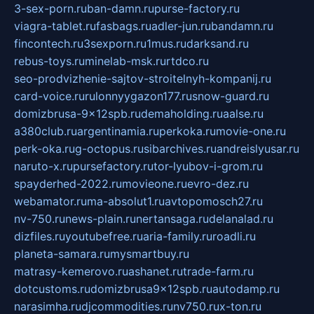
3-sex-porn.ru
ban-damn.ru
purse-factory.ru
viagra-tablet.ru
fasbags.ru
adler-jun.ru
bandamn.ru
fincontech.ru
3sexporn.ru
1mus.ru
darksand.ru
rebus-toys.ru
minelab-msk.ru
rtdco.ru
seo-prodvizhenie-sajtov-stroitelnyh-kompanij.ru
card-voice.ru
rulonnyygazon177.ru
snow-guard.ru
domizbrusa-9x12spb.ru
demaholding.ru
aalse.ru
a380club.ru
argentinamia.ru
perkoka.ru
movie-one.ru
perk-oka.ru
g-octopus.ru
sibarchives.ru
andreislyusar.ru
naruto-x.ru
pursefactory.ru
tor-lyubov-i-grom.ru
spayderhed-2022.ru
movieone.ru
evro-dez.ru
webamator.ru
ma-absolut1.ru
avtopomosch27.ru
nv-750.ru
news-plain.ru
nertansaga.ru
delanalad.ru
dizfiles.ru
youtubefree.ru
aria-family.ru
roadli.ru
planeta-samara.ru
mysmartbuy.ru
matrasy-kemerovo.ru
ashanet.ru
trade-farm.ru
dotcustoms.ru
domizbrusa9x12spb.ru
autodamp.ru
narasimha.ru
djcommodities.ru
nv750.ru
x-ton.ru