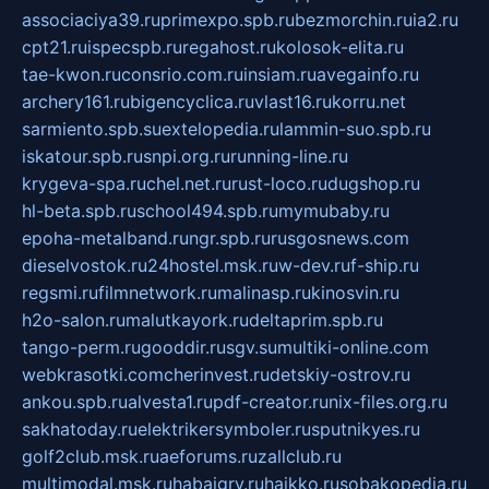
associaciya39.ru
primexpo.spb.ru
bezmorchin.ru
ia2.ru
cpt21.ru
ispecspb.ru
regahost.ru
kolosok-elita.ru
tae-kwon.ru
consrio.com.ru
insiam.ru
avegainfo.ru
archery161.ru
bigencyclica.ru
vlast16.ru
korru.net
sarmiento.spb.su
extelopedia.ru
lammin-suo.spb.ru
iskatour.spb.ru
snpi.org.ru
running-line.ru
krygeva-spa.ru
chel.net.ru
rust-loco.ru
dugshop.ru
hl-beta.spb.ru
school494.spb.ru
mymubaby.ru
epoha-metalband.ru
ngr.spb.ru
rusgosnews.com
dieselvostok.ru
24hostel.msk.ru
w-dev.ru
f-ship.ru
regsmi.ru
filmnetwork.ru
malinasp.ru
kinosvin.ru
h2o-salon.ru
malutkayork.ru
deltaprim.spb.ru
tango-perm.ru
gooddir.ru
sgv.su
multiki-online.com
webkrasotki.com
cherinvest.ru
detskiy-ostrov.ru
ankou.spb.ru
alvesta1.ru
pdf-creator.ru
nix-files.org.ru
sakhatoday.ru
elektrikersymboler.ru
sputnikyes.ru
golf2club.msk.ru
aeforums.ru
zallclub.ru
multimodal.msk.ru
habaigry.ru
haikko.ru
sobakopedia.ru