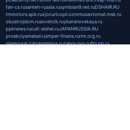
fan-cs.ru
santeh-russia.ru
symbian9.net.ru
DSHAIR.RU
tmmotors.spb.ru
xjocuricopii.com
musavtomat.msk.ru
obustrojdom.ru
sovetcik.ru
ybaranovskaya.ru
ppknews.ru
cult-alshei.ru
JAPANRUSSIA.RU
proekciyamebel.ru
imper-finans.ru
rim.org.ru
glamourai.ru
brassminus.ru
zabor-pro.ru
ftn.pp.ru
dorogoe58.ru
laimengpacker.ru
kuzova-zapchasti.ru
sageerp.ru
taxodrom.ru
dsrazvitie.ru
hardcity.net.ru
ratinghomegames.ru
topservice25.ru
gubernyan.ru
gtglasslined.ru
ii4.ru
tssport.spb.ru
andorra24.com
blackwallstreet.ru
oboimos.ru
optim-doors.com.ru
ikuch.ru
nycr.org.ru
npa21.ru
vremya-ch.spb.ru
desert000.ru
ivtorgi.ru
ifiori.ru
catalog-statei.ru
dcv.org.ru
spetsmaster174.ru
ipkameryhiseeu.ru
dum26.ru
ruspol.spb.ru
fr-opendp.ru
kam-solnyshko.ru
cheyenne-arapaho.ru
sevzapmetal.spb.ru
ted-lapidus.spb.ru
parasite-eliminator.ru