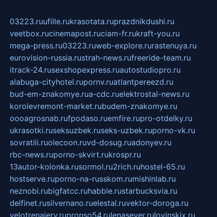
03223.ru
ufille.ru
krasotata.ru
prazdnikdushi.ru
veetbox.ru
cinemapost.ru
ciam-fr.ru
kraft-you.ru
mega-press.ru
03223.ru
web-explore.ru
rastenuya.ru
eurovision-russia.ru
strah-news.ru
freeride-team.ru
itrack-24.ru
sexshopexpress.ru
autostudiopro.ru
alabuga-cityhotel.ru
pornv.ru
atlantpereezd.ru
bud-em-znakomye.ru
a-cdc.ru
elektrostal-news.ru
korolevremont-market.ru
budem-znakomye.ru
oooagrosnab.ru
fpodaso.ru
emfire.ru
pro-otdelky.ru
ukrasotki.ru
seksuzbek.ru
seks-uzbek.ru
porno-vk.ru
sovratili.ru
olecoon.ru
vd-dosug.ru
adonyev.ru
rbc-news.ru
porno-skvirt.ru
krospr.ru
13autor-kolonka.ru
sormol.ru
2rich.ru
hostel-65.ru
hostserve.ru
porno-na-russkom.ru
mishinlab.ru
neznobi.ru
bigfatcc.ru
habble.ru
starbucksvia.ru
delfinet.ru
silvernano.ru
elestal.ru
vektor-doroga.ru
velotrenajery.ru
pronso54.ru
lenasever.ru
lovinskix.ru