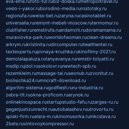
eva-elfie.ru
foto-tur.ru
biz-doska.ru
metropoltravel.ru
veslo-i-yakor.ru
borodino-media.ru
rostotsky.ru
regionufa.ru
weiss-bet.ru
zaryna.ru
casinotablet.ru
universalia.ru
remont-mebeli-moscow.ru
termomur.ru
clubfisher.ru
remstirufa.ru
erdamchi.ru
doramamama.ru
muraviovka-park.ru
worldofwoman.ru
clean-dreams.ru
arkrym.ru
kristinita.ru
dircomputer.ru
healthenter.ru
textexperts.ru
pivnaya-kruzhka.ru
kinofilmy-2021.ru
demolalapaluza.ru
tanyavanya.ru
remstir-tolyatti.ru
msdip.ru
jdol.ru
sokolovr.ru
newtech-spb.ru
rezemkleim.ru
massage-tai.ru
seonub.ru
zvonitut.ru
biolisichka24.ru
mncraft-download.ru
algoritm-sistema.ru
godflesh.ru
ru-industria.ru
zebra-tlt.ru
okna-proficom.ru
erynok.ru
onlinekinospace.ru
startupstudio-fefu.ru
zarges-ru.ru
gegenjustizunrecht.ru
autobalashov.ru
utrovortu.ru
spiski-firm.ru
elara-m.ru
kinomusorka.ru
mkcslava.ru
2bets.ru
vintovoykompressor.ru