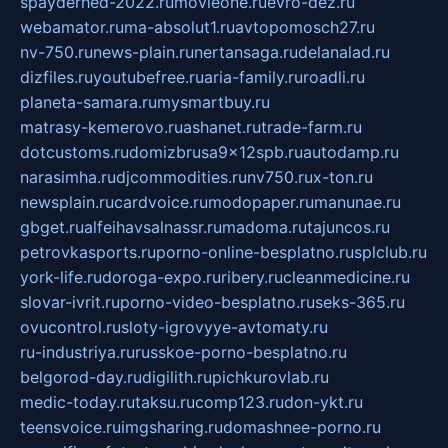
spayderhed-2022.ru
movieone.ru
evro-dez.ru
webamator.ru
ma-absolut1.ru
avtopomosch27.ru
nv-750.ru
news-plain.ru
nertansaga.ru
delanalad.ru
dizfiles.ru
youtubefree.ru
aria-family.ru
roadli.ru
planeta-samara.ru
mysmartbuy.ru
matrasy-kemerovo.ru
ashanet.ru
trade-farm.ru
dotcustoms.ru
domizbrusa9x12spb.ru
autodamp.ru
narasimha.ru
djcommodities.ru
nv750.ru
x-ton.ru
newsplain.ru
cardvoice.ru
modopaper.ru
manunae.ru
gbget.ru
alfeihavsalnassr.ru
madoma.ru
tajuncos.ru
petrovkasports.ru
porno-online-besplatno.ru
splclub.ru
york-life.ru
doroga-expo.ru
ribery.ru
cleanmedicine.ru
slovar-ivrit.ru
porno-video-besplatno.ru
seks-365.ru
ovucontrol.ru
sloty-igrovyye-avtomaty.ru
ru-industriya.ru
russkoe-porno-besplatno.ru
belgorod-day.ru
digilith.ru
pichkurovlab.ru
medic-today.ru
taksu.ru
comp123.ru
don-ykt.ru
teensvoice.ru
imgsharing.ru
domashnee-porno.ru