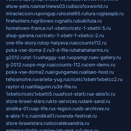
show-pets.ru
smartnews03.ru
discofoxworld.ru
miraclecoon.ru
pongup.ru
hostel65.ru
liura.ru
glasspb.ru
firehunters.ru
gribowo.ru
gnalis.ru
bulkitula.ru
hometown-france.ru
1-xbeticricetc-1-xbetti-5.ru
shop-garena.ru
cricetc-1-xbetr-1-xbetcc-2.ru
one-life-story.ru
top-halyava.ru
accounts112.ru
poka-vse-doma-2.ru
3-d-file.ru
hahahaharms.ru
g2012.ru
tst-1.ru
shaggy-cat.ru
opsmgr.ru
ev-gallery.ru
g-2012.ru
ops-mgr.ru
accounts-112.ru
csm-demo.ru
poka-vse-doma2.ru
airgungames.ru
allseo-host.ru
tehosmotre.ru
varieta-yug.ru
cricetc1xbetr1xbetcc2.ru
raytor-d.ru
atillagunn.ru
3d-file.ru
1xbeticricetc1xbetti5.ru
uafoot-statti.ru
e-abis1c.ru
store-brawl-stars.ru
kts-services.ru
dark-sand.ru
sindika-01.ru
sp-life.ru
x-legion.ru
sib-archives.ru
e-abis-1-c.ru
sindika01.ru
venda-festival.ru
store-brawlstars.ru
dooraleksandria.ru
antenna-highly.ru
mine-lab-msk.ru
1-mus.ru