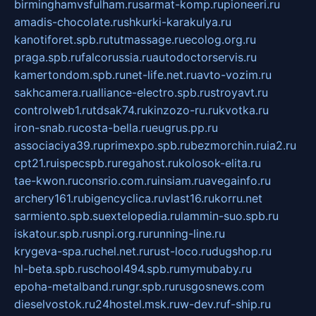
birminghamvsfulham.ru
sarmat-komp.ru
pioneeri.ru
amadis-chocolate.ru
shkurki-karakulya.ru
kanotiforet.spb.ru
tutmassage.ru
ecolog.org.ru
praga.spb.ru
falcorussia.ru
autodoctorservis.ru
kamertondom.spb.ru
net-life.net.ru
avto-vozim.ru
sakhcamera.ru
alliance-electro.spb.ru
stroyavt.ru
controlweb1.ru
tdsak74.ru
kinzozo-ru.ru
kvotka.ru
iron-snab.ru
costa-bella.ru
eugrus.pp.ru
associaciya39.ru
primexpo.spb.ru
bezmorchin.ru
ia2.ru
cpt21.ru
ispecspb.ru
regahost.ru
kolosok-elita.ru
tae-kwon.ru
consrio.com.ru
insiam.ru
avegainfo.ru
archery161.ru
bigencyclica.ru
vlast16.ru
korru.net
sarmiento.spb.su
extelopedia.ru
lammin-suo.spb.ru
iskatour.spb.ru
snpi.org.ru
running-line.ru
krygeva-spa.ru
chel.net.ru
rust-loco.ru
dugshop.ru
hl-beta.spb.ru
school494.spb.ru
mymubaby.ru
epoha-metalband.ru
ngr.spb.ru
rusgosnews.com
dieselvostok.ru
24hostel.msk.ru
w-dev.ru
f-ship.ru