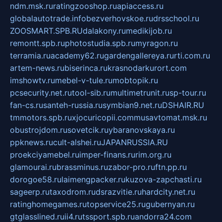
ndm.msk.ru
ratingzooshop.ru
apiaccess.ru
globalautotrade.info
bezverhovskoe.ru
drsschool.ru
ZOOSMART.SPB.RU
dalakony.ru
medikijob.ru
remontt.spb.ru
photostudia.spb.ru
myragon.ru
terramia.ru
academy62.ru
gardengallereya.ru
rti.com.ru
artem-news.ru
biserinca.ru
krasnodarkurort.com
imshowtv.ru
mebel-v-tule.ru
mobtopik.ru
pcsecurity.net.ru
tool-sib.ru
multimetrunit.ru
sp-tour.ru
fan-cs.ru
santeh-russia.ru
symbian9.net.ru
DSHAIR.RU
tmmotors.spb.ru
xjocuricopii.com
musavtomat.msk.ru
obustrojdom.ru
sovetcik.ru
ybaranovskaya.ru
ppknews.ru
cult-alshei.ru
JAPANRUSSIA.RU
proekciyamebel.ru
imper-finans.ru
rim.org.ru
glamourai.ru
brassminus.ru
zabor-pro.ru
ftn.pp.ru
dorogoe58.ru
laimengpacker.ru
kuzova-zapchasti.ru
sageerp.ru
taxodrom.ru
dsrazvitie.ru
hardcity.net.ru
ratinghomegames.ru
topservice25.ru
gubernyan.ru
gtglasslined.ru
ii4.ru
tssport.spb.ru
andorra24.com