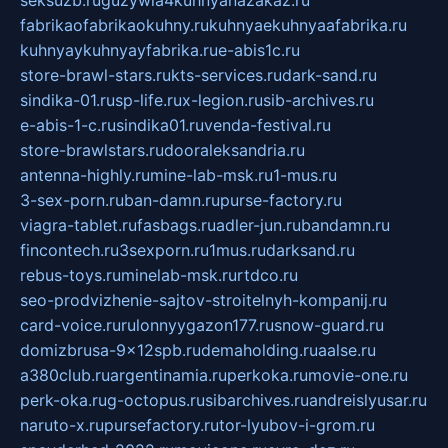
fabrikaofabrikaokuhny.ru
kuhnyaekuhnyaafabrika.ru
kuhnyaykuhnyayfabrika.ru
e-abis1c.ru
store-brawl-stars.ru
kts-services.ru
dark-sand.ru
sindika-01.ru
sp-life.ru
x-legion.ru
sib-archives.ru
e-abis-1-c.ru
sindika01.ru
venda-festival.ru
store-brawlstars.ru
dooraleksandria.ru
antenna-highly.ru
mine-lab-msk.ru
1-mus.ru
3-sex-porn.ru
ban-damn.ru
purse-factory.ru
viagra-tablet.ru
fasbags.ru
adler-jun.ru
bandamn.ru
fincontech.ru
3sexporn.ru
1mus.ru
darksand.ru
rebus-toys.ru
minelab-msk.ru
rtdco.ru
seo-prodvizhenie-sajtov-stroitelnyh-kompanij.ru
card-voice.ru
rulonnyygazon177.ru
snow-guard.ru
domizbrusa-9x12spb.ru
demaholding.ru
aalse.ru
a380club.ru
argentinamia.ru
perkoka.ru
movie-one.ru
perk-oka.ru
g-octopus.ru
sibarchives.ru
andreislyusar.ru
naruto-x.ru
pursefactory.ru
tor-lyubov-i-grom.ru