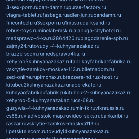
3-sex-porn.ru
ban-damn.ru
purse-factory.ru
viagra-tablet.ru
fasbags.ru
adler-jun.ru
bandamn.ru
fincontech.ru
3sexporn.ru
1mus.ru
darksand.ru
rebus-toys.ru
minelab-msk.ru
alabuga-cityhotel.ru
medsprawo-4-ka.ru
2864420.ru
blagodarenie-spb.ru
zajmy24.ru
tovudyi-4-kuhnyanazakaz.ru
brazzerscom.ru
medsprawo4ka.ru
xehyroo5kuhnyanazakaz.ru
fabrikayfabrikaefabrika.ru
vskrytie-zamkov-moskva-113.ru
biletnadom.ru
zed-online.ru
pimchax.ru
brazzers-hd.ru
z-host.ru
kitubeu2kuhnyanazakaz.ru
naperekate.ru
kuhnyaofabrikaufabrik.ru
kitubeu-2-kuhnyanazakaz.ru
xehyroo-5-kuhnyanazakaz.ru
cs-68.ru
guzywia-4-kuhnyanazakaz.ru
mir-tk.ru
vlknrussia.ru
cs68.ru
vladivostok-map.ru
video-seks.ru
bankaribi.ru
raszar.ru
vskrytie-zamkov-moskva113.ru
lipetsktelecom.ru
tovudyi4kuhnyanazakaz.ru
seksuzb.ru
guzywia4kuhnyanazakaz.ru