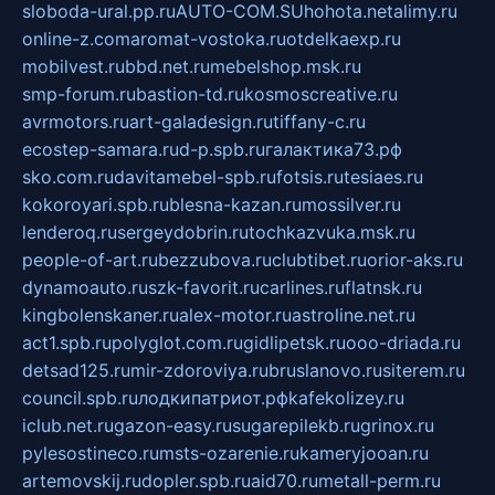
sloboda-ural.pp.ru
AUTO-COM.SU
hohota.net
alimy.ru
online-z.com
aromat-vostoka.ru
otdelkaexp.ru
mobilvest.ru
bbd.net.ru
mebelshop.msk.ru
smp-forum.ru
bastion-td.ru
kosmoscreative.ru
avrmotors.ru
art-galadesign.ru
tiffany-c.ru
ecostep-samara.ru
d-p.spb.ru
галактика73.рф
sko.com.ru
davitamebel-spb.ru
fotsis.ru
tesiaes.ru
kokoroyari.spb.ru
blesna-kazan.ru
mossilver.ru
lenderoq.ru
sergeydobrin.ru
tochkazvuka.msk.ru
people-of-art.ru
bezzubova.ru
clubtibet.ru
orior-aks.ru
dynamoauto.ru
szk-favorit.ru
carlines.ru
flatnsk.ru
kingbolenskaner.ru
alex-motor.ru
astroline.net.ru
act1.spb.ru
polyglot.com.ru
gidlipetsk.ru
ooo-driada.ru
detsad125.ru
mir-zdoroviya.ru
bruslanovo.ru
siterem.ru
council.spb.ru
лодкипатриот.рф
kafekolizey.ru
iclub.net.ru
gazon-easy.ru
sugarepilekb.ru
grinox.ru
pylesostineco.ru
msts-ozarenie.ru
kameryjooan.ru
artemovskij.ru
dopler.spb.ru
aid70.ru
metall-perm.ru