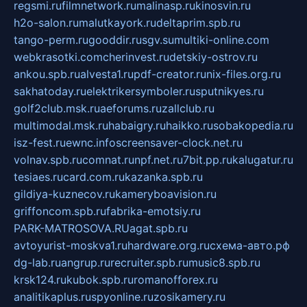
regsmi.ru
filmnetwork.ru
malinasp.ru
kinosvin.ru
h2o-salon.ru
malutkayork.ru
deltaprim.spb.ru
tango-perm.ru
gooddir.ru
sgv.su
multiki-online.com
webkrasotki.com
cherinvest.ru
detskiy-ostrov.ru
ankou.spb.ru
alvesta1.ru
pdf-creator.ru
nix-files.org.ru
sakhatoday.ru
elektrikersymboler.ru
sputnikyes.ru
golf2club.msk.ru
aeforums.ru
zallclub.ru
multimodal.msk.ru
habaigry.ru
haikko.ru
sobakopedia.ru
isz-fest.ru
ewnc.info
screensaver-clock.net.ru
volnav.spb.ru
comnat.ru
npf.net.ru
7bit.pp.ru
kalugatur.ru
tesiaes.ru
card.com.ru
kazanka.spb.ru
gildiya-kuznecov.ru
kameryboavision.ru
griffoncom.spb.ru
fabrika-emotsiy.ru
PARK-MATROSOVA.RU
agat.spb.ru
avtoyurist-moskva1.ru
hardware.org.ru
схема-авто.рф
dg-lab.ru
angrup.ru
recruiter.spb.ru
music8.spb.ru
krsk124.ru
kubok.spb.ru
romanofforex.ru
analitikaplus.ru
spyonline.ru
zosikamery.ru