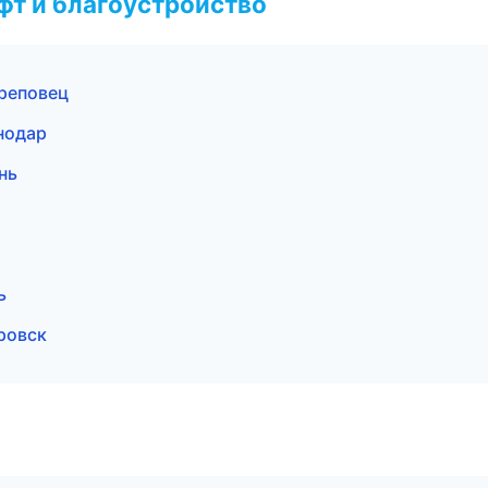
т и благоустройство
реповец
нодар
нь
ь
ровск