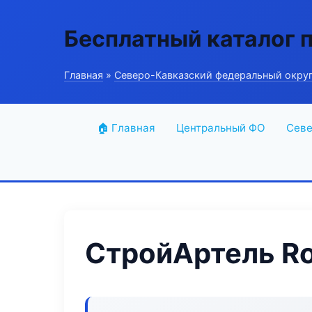
Бесплатный каталог 
Главная
»
Северо-Кавказский федеральный окру
🏠 Главная
Центральный ФО
Севе
СтройАртель Ro