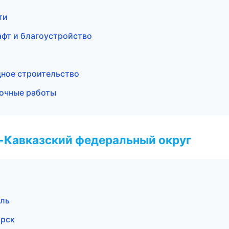
ти
фт и благоустройство
ное строительство
точные работы
о-Кавказский федеральный округ
оль
орск