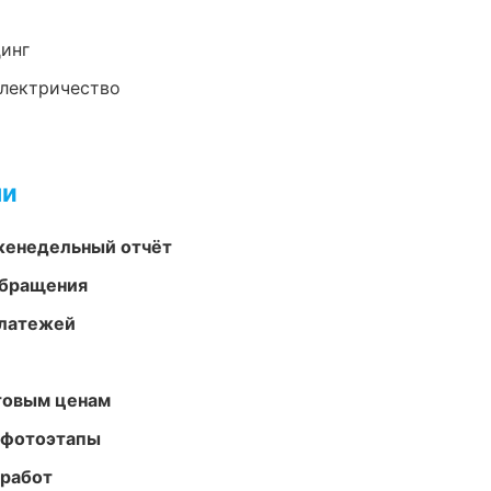
динг
электричество
ми
женедельный отчёт
обращения
платежей
птовым ценам
 фотоэтапы
 работ