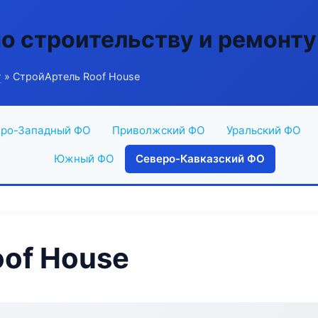
по строительству и ремонту
г
» СтройАртель Roof House
ро-Западный ФО
Приволжский ФО
Уральский ФО
Южный ФО
Северо-Кавказский ФО
of House