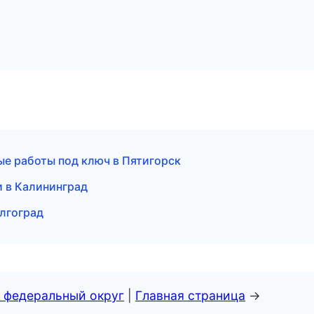
ые работы под ключ в Пятигорск
и в Калининград
олгоград
 федеральный округ
|
Главная страница
→