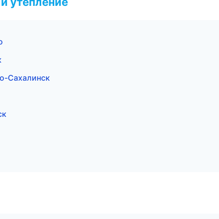
и утепление
о
к
о-Сахалинск
ск