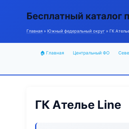
Бесплатный каталог 
Главная
»
Южный федеральный округ
» ГК Ателье
🏠 Главная
Центральный ФО
Севе
ГК Ателье Line