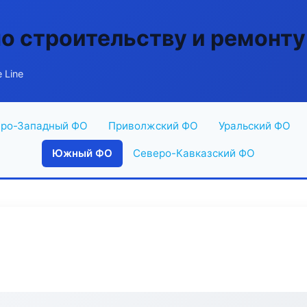
по строительству и ремонту
 Line
ро-Западный ФО
Приволжский ФО
Уральский ФО
Южный ФО
Северо-Кавказский ФО