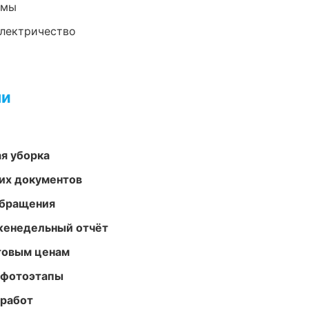
емы
электричество
ми
ая уборка
их документов
обращения
женедельный отчёт
птовым ценам
 фотоэтапы
 работ