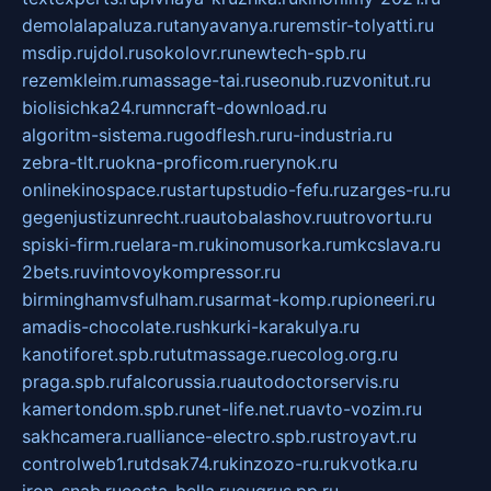
demolalapaluza.ru
tanyavanya.ru
remstir-tolyatti.ru
msdip.ru
jdol.ru
sokolovr.ru
newtech-spb.ru
rezemkleim.ru
massage-tai.ru
seonub.ru
zvonitut.ru
biolisichka24.ru
mncraft-download.ru
algoritm-sistema.ru
godflesh.ru
ru-industria.ru
zebra-tlt.ru
okna-proficom.ru
erynok.ru
onlinekinospace.ru
startupstudio-fefu.ru
zarges-ru.ru
gegenjustizunrecht.ru
autobalashov.ru
utrovortu.ru
spiski-firm.ru
elara-m.ru
kinomusorka.ru
mkcslava.ru
2bets.ru
vintovoykompressor.ru
birminghamvsfulham.ru
sarmat-komp.ru
pioneeri.ru
amadis-chocolate.ru
shkurki-karakulya.ru
kanotiforet.spb.ru
tutmassage.ru
ecolog.org.ru
praga.spb.ru
falcorussia.ru
autodoctorservis.ru
kamertondom.spb.ru
net-life.net.ru
avto-vozim.ru
sakhcamera.ru
alliance-electro.spb.ru
stroyavt.ru
controlweb1.ru
tdsak74.ru
kinzozo-ru.ru
kvotka.ru