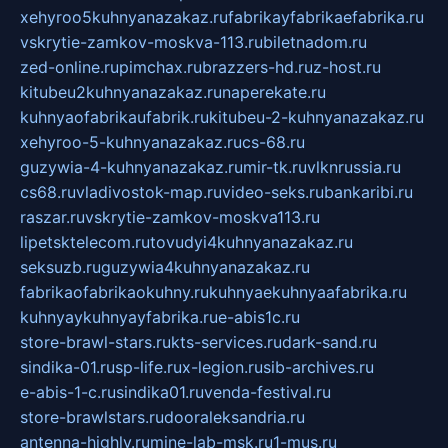
xehyroo5kuhnyanazakaz.ru
fabrikayfabrikaefabrika.ru
vskrytie-zamkov-moskva-113.ru
biletnadom.ru
zed-online.ru
pimchax.ru
brazzers-hd.ru
z-host.ru
kitubeu2kuhnyanazakaz.ru
naperekate.ru
kuhnyaofabrikaufabrik.ru
kitubeu-2-kuhnyanazakaz.ru
xehyroo-5-kuhnyanazakaz.ru
cs-68.ru
guzywia-4-kuhnyanazakaz.ru
mir-tk.ru
vlknrussia.ru
cs68.ru
vladivostok-map.ru
video-seks.ru
bankaribi.ru
raszar.ru
vskrytie-zamkov-moskva113.ru
lipetsktelecom.ru
tovudyi4kuhnyanazakaz.ru
seksuzb.ru
guzywia4kuhnyanazakaz.ru
fabrikaofabrikaokuhny.ru
kuhnyaekuhnyaafabrika.ru
kuhnyaykuhnyayfabrika.ru
e-abis1c.ru
store-brawl-stars.ru
kts-services.ru
dark-sand.ru
sindika-01.ru
sp-life.ru
x-legion.ru
sib-archives.ru
e-abis-1-c.ru
sindika01.ru
venda-festival.ru
store-brawlstars.ru
dooraleksandria.ru
antenna-highly.ru
mine-lab-msk.ru
1-mus.ru