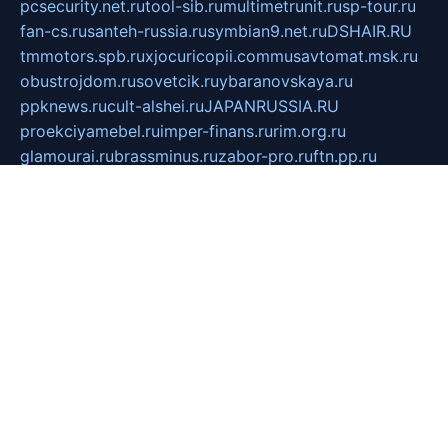
pcsecurity.net.ru
tool-sib.ru
multimetrunit.ru
sp-tour.ru
fan-cs.ru
santeh-russia.ru
symbian9.net.ru
DSHAIR.RU
tmmotors.spb.ru
xjocuricopii.com
musavtomat.msk.ru
obustrojdom.ru
sovetcik.ru
ybaranovskaya.ru
ppknews.ru
cult-alshei.ru
JAPANRUSSIA.RU
proekciyamebel.ru
imper-finans.ru
rim.org.ru
glamourai.ru
brassminus.ru
zabor-pro.ru
ftn.pp.ru
dorogoe58.ru
laimengpacker.ru
kuzova-zapchasti.ru
sageerp.ru
taxodrom.ru
dsrazvitie.ru
hardcity.net.ru
ratinghomegames.ru
topservice25.ru
gubernyan.ru
gtglasslined.ru
ii4.ru
tssport.spb.ru
andorra24.com
blackwallstreet.ru
oboimos.ru
optim-doors.com.ru
ikuch.ru
nycr.org.ru
npa21.ru
vremya-ch.spb.ru
desert000.ru
ivtorgi.ru
ifiori.ru
catalog-statei.ru
dcv.org.ru
spetsmaster174.ru
ipkameryhiseeu.ru
dum26.ru
ruspol.spb.ru
fr-opendp.ru
kam-solnyshko.ru
cheyenne-arapaho.ru
sevzapmetal.spb.ru
ted-lapidus.spb.ru
parasite-eliminator.ru