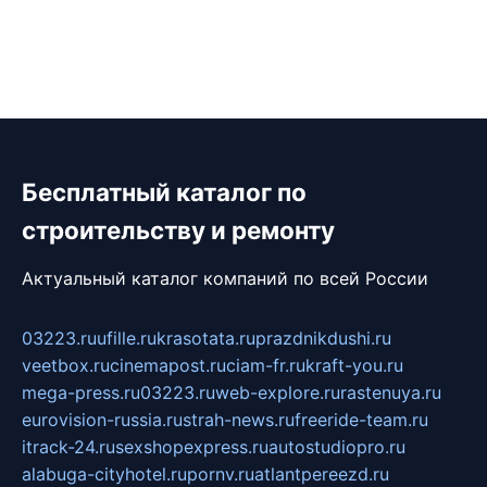
Бесплатный каталог по
строительству и ремонту
Актуальный каталог компаний по всей России
03223.ru
ufille.ru
krasotata.ru
prazdnikdushi.ru
veetbox.ru
cinemapost.ru
ciam-fr.ru
kraft-you.ru
mega-press.ru
03223.ru
web-explore.ru
rastenuya.ru
eurovision-russia.ru
strah-news.ru
freeride-team.ru
itrack-24.ru
sexshopexpress.ru
autostudiopro.ru
alabuga-cityhotel.ru
pornv.ru
atlantpereezd.ru