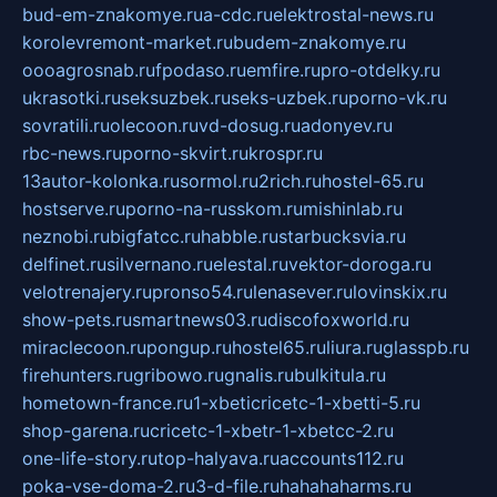
bud-em-znakomye.ru
a-cdc.ru
elektrostal-news.ru
korolevremont-market.ru
budem-znakomye.ru
oooagrosnab.ru
fpodaso.ru
emfire.ru
pro-otdelky.ru
ukrasotki.ru
seksuzbek.ru
seks-uzbek.ru
porno-vk.ru
sovratili.ru
olecoon.ru
vd-dosug.ru
adonyev.ru
rbc-news.ru
porno-skvirt.ru
krospr.ru
13autor-kolonka.ru
sormol.ru
2rich.ru
hostel-65.ru
hostserve.ru
porno-na-russkom.ru
mishinlab.ru
neznobi.ru
bigfatcc.ru
habble.ru
starbucksvia.ru
delfinet.ru
silvernano.ru
elestal.ru
vektor-doroga.ru
velotrenajery.ru
pronso54.ru
lenasever.ru
lovinskix.ru
show-pets.ru
smartnews03.ru
discofoxworld.ru
miraclecoon.ru
pongup.ru
hostel65.ru
liura.ru
glasspb.ru
firehunters.ru
gribowo.ru
gnalis.ru
bulkitula.ru
hometown-france.ru
1-xbeticricetc-1-xbetti-5.ru
shop-garena.ru
cricetc-1-xbetr-1-xbetcc-2.ru
one-life-story.ru
top-halyava.ru
accounts112.ru
poka-vse-doma-2.ru
3-d-file.ru
hahahaharms.ru