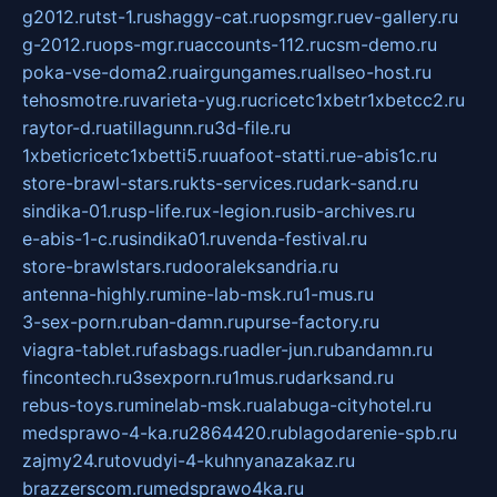
g2012.ru
tst-1.ru
shaggy-cat.ru
opsmgr.ru
ev-gallery.ru
g-2012.ru
ops-mgr.ru
accounts-112.ru
csm-demo.ru
poka-vse-doma2.ru
airgungames.ru
allseo-host.ru
tehosmotre.ru
varieta-yug.ru
cricetc1xbetr1xbetcc2.ru
raytor-d.ru
atillagunn.ru
3d-file.ru
1xbeticricetc1xbetti5.ru
uafoot-statti.ru
e-abis1c.ru
store-brawl-stars.ru
kts-services.ru
dark-sand.ru
sindika-01.ru
sp-life.ru
x-legion.ru
sib-archives.ru
e-abis-1-c.ru
sindika01.ru
venda-festival.ru
store-brawlstars.ru
dooraleksandria.ru
antenna-highly.ru
mine-lab-msk.ru
1-mus.ru
3-sex-porn.ru
ban-damn.ru
purse-factory.ru
viagra-tablet.ru
fasbags.ru
adler-jun.ru
bandamn.ru
fincontech.ru
3sexporn.ru
1mus.ru
darksand.ru
rebus-toys.ru
minelab-msk.ru
alabuga-cityhotel.ru
medsprawo-4-ka.ru
2864420.ru
blagodarenie-spb.ru
zajmy24.ru
tovudyi-4-kuhnyanazakaz.ru
brazzerscom.ru
medsprawo4ka.ru