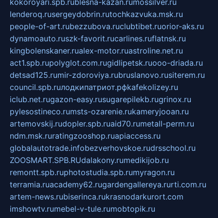
kokoroyari.spb.ru
blesna-kazan.ru
mossilver.ru
lenderoq.ru
sergeydobrin.ru
tochkazvuka.msk.ru
people-of-art.ru
bezzubova.ru
clubtibet.ru
orior-aks.ru
dynamoauto.ru
szk-favorit.ru
carlines.ru
flatnsk.ru
kingbolenskaner.ru
alex-motor.ru
astroline.net.ru
act1.spb.ru
polyglot.com.ru
gidlipetsk.ru
ooo-driada.ru
detsad125.ru
mir-zdoroviya.ru
bruslanovo.ru
siterem.ru
council.spb.ru
лодкипатриот.рф
kafekolizey.ru
iclub.net.ru
gazon-easy.ru
sugarepilekb.ru
grinox.ru
pylesostineco.ru
msts-ozarenie.ru
kameryjooan.ru
artemovskij.ru
dopler.spb.ru
aid70.ru
metall-perm.ru
ndm.msk.ru
ratingzooshop.ru
apiaccess.ru
globalautotrade.info
bezverhovskoe.ru
drsschool.ru
ZOOSMART.SPB.RU
dalakony.ru
medikijob.ru
remontt.spb.ru
photostudia.spb.ru
myragon.ru
terramia.ru
academy62.ru
gardengallereya.ru
rti.com.ru
artem-news.ru
biserinca.ru
krasnodarkurort.com
imshowtv.ru
mebel-v-tule.ru
mobtopik.ru