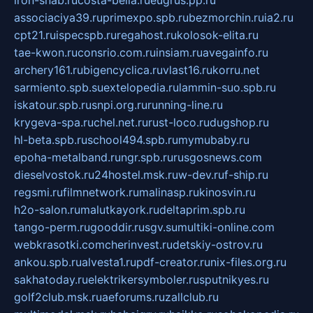
iron-snab.ru
costa-bella.ru
eugrus.pp.ru
associaciya39.ru
primexpo.spb.ru
bezmorchin.ru
ia2.ru
cpt21.ru
ispecspb.ru
regahost.ru
kolosok-elita.ru
tae-kwon.ru
consrio.com.ru
insiam.ru
avegainfo.ru
archery161.ru
bigencyclica.ru
vlast16.ru
korru.net
sarmiento.spb.su
extelopedia.ru
lammin-suo.spb.ru
iskatour.spb.ru
snpi.org.ru
running-line.ru
krygeva-spa.ru
chel.net.ru
rust-loco.ru
dugshop.ru
hl-beta.spb.ru
school494.spb.ru
mymubaby.ru
epoha-metalband.ru
ngr.spb.ru
rusgosnews.com
dieselvostok.ru
24hostel.msk.ru
w-dev.ru
f-ship.ru
regsmi.ru
filmnetwork.ru
malinasp.ru
kinosvin.ru
h2o-salon.ru
malutkayork.ru
deltaprim.spb.ru
tango-perm.ru
gooddir.ru
sgv.su
multiki-online.com
webkrasotki.com
cherinvest.ru
detskiy-ostrov.ru
ankou.spb.ru
alvesta1.ru
pdf-creator.ru
nix-files.org.ru
sakhatoday.ru
elektrikersymboler.ru
sputnikyes.ru
golf2club.msk.ru
aeforums.ru
zallclub.ru