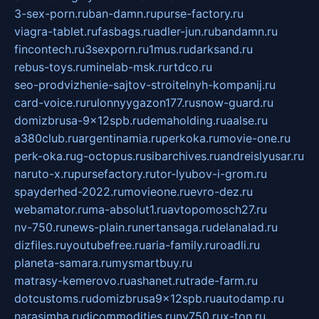
3-sex-porn.ru
ban-damn.ru
purse-factory.ru
viagra-tablet.ru
fasbags.ru
adler-jun.ru
bandamn.ru
fincontech.ru
3sexporn.ru
1mus.ru
darksand.ru
rebus-toys.ru
minelab-msk.ru
rtdco.ru
seo-prodvizhenie-sajtov-stroitelnyh-kompanij.ru
card-voice.ru
rulonnyygazon177.ru
snow-guard.ru
domizbrusa-9x12spb.ru
demaholding.ru
aalse.ru
a380club.ru
argentinamia.ru
perkoka.ru
movie-one.ru
perk-oka.ru
g-octopus.ru
sibarchives.ru
andreislyusar.ru
naruto-x.ru
pursefactory.ru
tor-lyubov-i-grom.ru
spayderhed-2022.ru
movieone.ru
evro-dez.ru
webamator.ru
ma-absolut1.ru
avtopomosch27.ru
nv-750.ru
news-plain.ru
nertansaga.ru
delanalad.ru
dizfiles.ru
youtubefree.ru
aria-family.ru
roadli.ru
planeta-samara.ru
mysmartbuy.ru
matrasy-kemerovo.ru
ashanet.ru
trade-farm.ru
dotcustoms.ru
domizbrusa9x12spb.ru
autodamp.ru
narasimha.ru
djcommodities.ru
nv750.ru
x-ton.ru