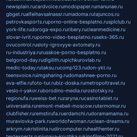
newsplain.ru
cardvoice.ru
modopaper.ru
manunae.ru
gbget.ru
alfeihavsalnassr.ru
madoma.ru
tajuncos.ru
petrovkasports.ru
porno-online-besplatno.ru
splclub.ru
york-life.ru
doroga-expo.ru
ribery.ru
cleanmedicine.ru
slovar-ivrit.ru
porno-video-besplatno.ru
seks-365.ru
ovucontrol.ru
sloty-igrovyye-avtomaty.ru
ru-industriya.ru
russkoe-porno-besplatno.ru
belgorod-day.ru
digilith.ru
pichkurovlab.ru
medic-today.ru
taksu.ru
comp123.ru
don-ykt.ru
teensvoice.ru
imgsharing.ru
domashnee-porno.ru
eva-elfie.ru
foto-tur.ru
biz-doska.ru
metropoltravel.ru
veslo-i-yakor.ru
borodino-media.ru
rostotsky.ru
regionufa.ru
weiss-bet.ru
zaryna.ru
casinotablet.ru
universalia.ru
remont-mebeli-moscow.ru
termomur.ru
clubfisher.ru
remstirufa.ru
erdamchi.ru
doramamama.ru
muraviovka-park.ru
worldofwoman.ru
clean-dreams.ru
arkrym.ru
kristinita.ru
dircomputer.ru
healthenter.ru
textexperts.ru
pivnaya-kruzhka.ru
kinofilmy-2021.ru