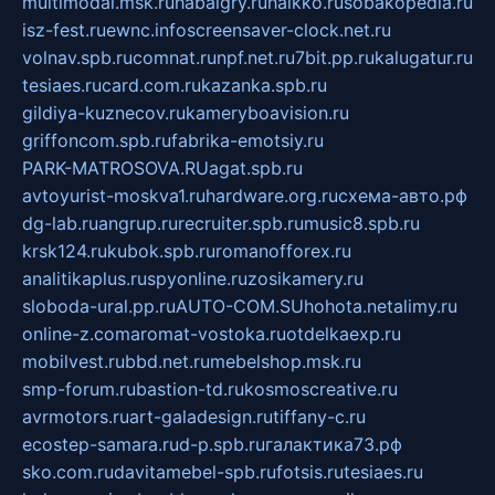
multimodal.msk.ru
habaigry.ru
haikko.ru
sobakopedia.ru
isz-fest.ru
ewnc.info
screensaver-clock.net.ru
volnav.spb.ru
comnat.ru
npf.net.ru
7bit.pp.ru
kalugatur.ru
tesiaes.ru
card.com.ru
kazanka.spb.ru
gildiya-kuznecov.ru
kameryboavision.ru
griffoncom.spb.ru
fabrika-emotsiy.ru
PARK-MATROSOVA.RU
agat.spb.ru
avtoyurist-moskva1.ru
hardware.org.ru
схема-авто.рф
dg-lab.ru
angrup.ru
recruiter.spb.ru
music8.spb.ru
krsk124.ru
kubok.spb.ru
romanofforex.ru
analitikaplus.ru
spyonline.ru
zosikamery.ru
sloboda-ural.pp.ru
AUTO-COM.SU
hohota.net
alimy.ru
online-z.com
aromat-vostoka.ru
otdelkaexp.ru
mobilvest.ru
bbd.net.ru
mebelshop.msk.ru
smp-forum.ru
bastion-td.ru
kosmoscreative.ru
avrmotors.ru
art-galadesign.ru
tiffany-c.ru
ecostep-samara.ru
d-p.spb.ru
галактика73.рф
sko.com.ru
davitamebel-spb.ru
fotsis.ru
tesiaes.ru